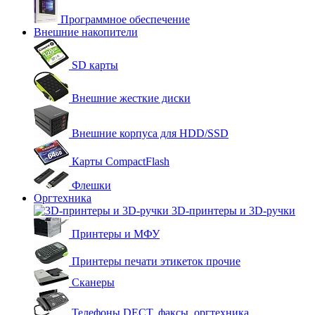
Программное обеспечение
Внешние накопители
SD карты
Внешние жесткие диски
Внешние корпуса для HDD/SSD
Карты CompactFlash
Флешки
Оргтехника
3D-принтеры и 3D-ручки
Принтеры и МФУ
Принтеры печати этикеток прочие
Сканеры
Телефоны DECT, факсы, оргтехника