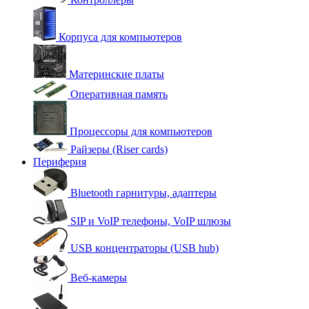
Корпуса для компьютеров
Материнские платы
Оперативная память
Процессоры для компьютеров
Райзеры (Riser cards)
Периферия
Bluetooth гарнитуры, адаптеры
SIP и VoIP телефоны, VoIP шлюзы
USB концентраторы (USB hub)
Веб-камеры