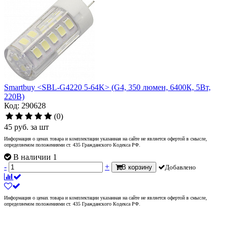
Smartbuy <SBL-G4220 5-64K> (G4, 350 люмен, 6400К, 5Вт,
220В)
Код: 290628
(0)
45
руб.
за шт
Информация о ценах товара и комплектации указанная на сайте не является офертой в смысле,
определяемом положениями ст. 435 Гражданского Кодекса РФ.
В наличии 1
-
+
В корзину
Добавлено
Информация о ценах товара и комплектации указанная на сайте не является офертой в смысле,
определяемом положениями ст. 435 Гражданского Кодекса РФ.