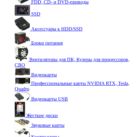
FDD, CD- и DVD-приводы
SSD
Аксессуары к HDD/SSD
Блоки питания
Вентиляторы для ПК, Кулеры для процессоров,
СВО
Видеокарты
Профессиональные карты NVIDIA RTX, Tesla,
Quadro
Видеокарты USB
Жесткие диски
Звуковые карты
Контроллеры