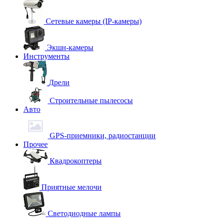
Сетевые камеры (IP-камеры)
Экшн-камеры
Инструменты
Дрели
Строительные пылесосы
Авто
GPS-приемники, радиостанции
Прочее
Квадрокоптеры
Приятные мелочи
Светодиодные лампы