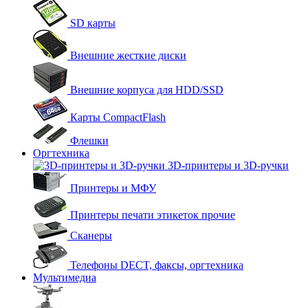
SD карты
Внешние жесткие диски
Внешние корпуса для HDD/SSD
Карты CompactFlash
Флешки
Оргтехника
3D-принтеры и 3D-ручки
Принтеры и МФУ
Принтеры печати этикеток прочие
Сканеры
Телефоны DECT, факсы, оргтехника
Мультимедиа