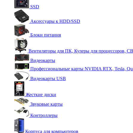
SSD
Аксессуары к HDD/SSD
Блоки питания
Вентиляторы для ПК, Кулеры для процессоров, С
Видеокарты
Профессиональные карты NVIDIA RTX, Tesla, Qu
Видеокарты USB
Жесткие диски
Звуковые карты
Контроллеры
Корпуса для компьютеров