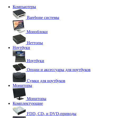
Компьютеры
Barebone системы
Моноблоки
Неттопы
Ноутбуки
Ноутбуки
Опции и аксессуары для ноутбуков
Сумки для ноутбуков
Мониторы
Мониторы
Комплектующие
FDD, CD- и DVD-приводы