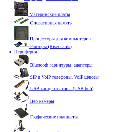
Материнские платы
Оперативная память
Процессоры для компьютеров
Райзеры (Riser cards)
Периферия
Bluetooth гарнитуры, адаптеры
SIP и VoIP телефоны, VoIP шлюзы
USB концентраторы (USB hub)
Веб-камеры
Графические планшеты