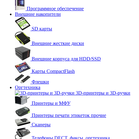
Программное обеспечение
Внешние накопители
SD карты
Внешние жесткие диски
Внешние корпуса для HDD/SSD
Карты CompactFlash
Флешки
Оргтехника
3D-принтеры и 3D-ручки
Принтеры и МФУ
Принтеры печати этикеток прочие
Сканеры
Телефоны DECT, факсы, оргтехника