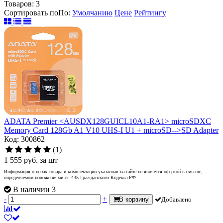
Товаров:
3
Сортировать по
По
:
Умолчанию
Цене
Рейтингу
ADATA Premier <AUSDX128GUICL10A1-RA1> microSDXC
Memory Card 128Gb A1 V10 UHS-I U1 + microSD-->SD Adapter
Код: 300862
(1)
1 555
руб.
за шт
Информация о ценах товара и комплектации указанная на сайте не является офертой в смысле,
определяемом положениями ст. 435 Гражданского Кодекса РФ.
В наличии 3
-
+
В корзину
Добавлено