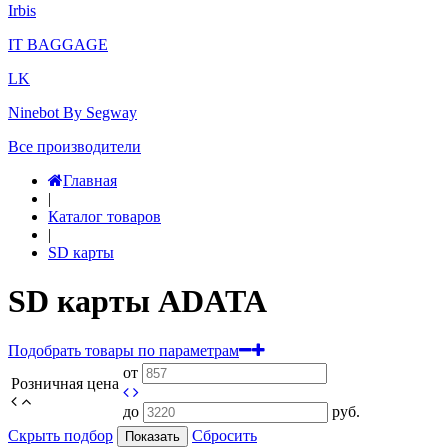
Irbis
IT BAGGAGE
LK
Ninebot By Segway
Все производители
Главная
|
Каталог товаров
|
SD карты
SD карты ADATA
Подобрать товары по параметрам
от
Розничная цена
до
руб.
Скрыть подбор
Сбросить
Показать