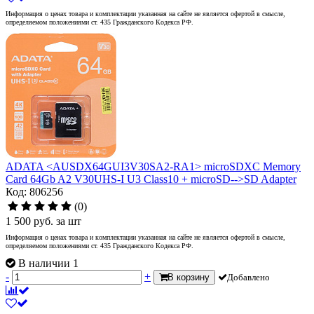
Информация о ценах товара и комплектации указанная на сайте не является офертой в смысле,
определяемом положениями ст. 435 Гражданского Кодекса РФ.
ADATA <AUSDX64GUI3V30SA2-RA1> microSDXC Memory
Card 64Gb A2 V30UHS-I U3 Class10 + microSD-->SD Adapter
Код: 806256
(0)
1 500
руб.
за шт
Информация о ценах товара и комплектации указанная на сайте не является офертой в смысле,
определяемом положениями ст. 435 Гражданского Кодекса РФ.
В наличии 1
-
+
В корзину
Добавлено