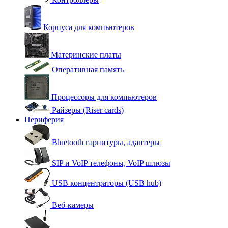
Корпуса для компьютеров
Материнские платы
Оперативная память
Процессоры для компьютеров
Райзеры (Riser cards)
Периферия
Bluetooth гарнитуры, адаптеры
SIP и VoIP телефоны, VoIP шлюзы
USB концентраторы (USB hub)
Веб-камеры