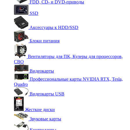
FDD, CD- и DVD-приводы
SSD
Аксессуары к HDD/SSD
Блоки питания
Вентиляторы для ПК, Кулеры для процессоров,
СВО
Видеокарты
Профессиональные карты NVIDIA RTX, Tesla,
Quadro
Видеокарты USB
Жесткие диски
Звуковые карты
Контроллеры