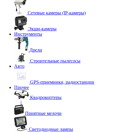
Сетевые камеры (IP-камеры)
Экшн-камеры
Инструменты
Дрели
Строительные пылесосы
Авто
GPS-приемники, радиостанции
Прочее
Квадрокоптеры
Приятные мелочи
Светодиодные лампы