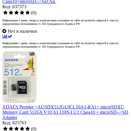
Class10+microSD-->SD Ad.
Код: 637373
(0)
Информация о ценах товара и комплектации указанная на сайте не является офертой в смысле,
определяемом положениями ст. 435 Гражданского Кодекса РФ.
Нет в наличии
Информация о ценах товара и комплектации указанная на сайте не является офертой в смысле,
определяемом положениями ст. 435 Гражданского Кодекса РФ.
ADATA Premier <AUSDX512GUICL10A1-RA1> microSDXC
Memory Card 512Gb V10 A1 UHS-I U1 Class10 + microSD-->SD
Adapter
Код: 825763
(0)