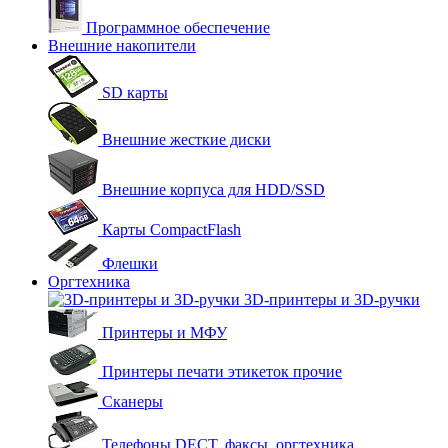
Программное обеспечение
Внешние накопители
SD карты
Внешние жесткие диски
Внешние корпуса для HDD/SSD
Карты CompactFlash
Флешки
Оргтехника
3D-принтеры и 3D-ручки
Принтеры и МФУ
Принтеры печати этикеток прочие
Сканеры
Телефоны DECT, факсы, оргтехника