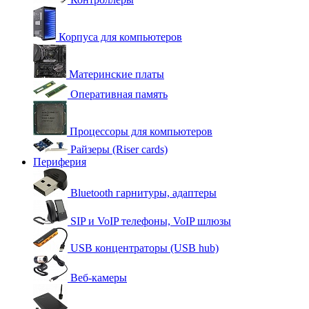
Корпуса для компьютеров
Материнские платы
Оперативная память
Процессоры для компьютеров
Райзеры (Riser cards)
Периферия
Bluetooth гарнитуры, адаптеры
SIP и VoIP телефоны, VoIP шлюзы
USB концентраторы (USB hub)
Веб-камеры