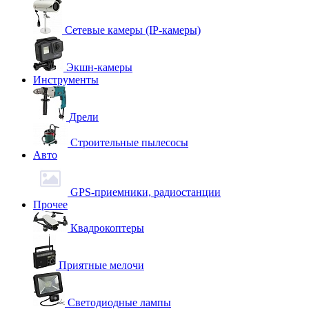
Сетевые камеры (IP-камеры)
Экшн-камеры
Инструменты
Дрели
Строительные пылесосы
Авто
GPS-приемники, радиостанции
Прочее
Квадрокоптеры
Приятные мелочи
Светодиодные лампы