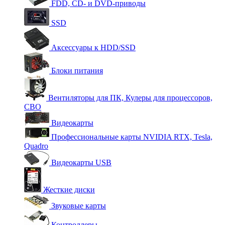
FDD, CD- и DVD-приводы
SSD
Аксессуары к HDD/SSD
Блоки питания
Вентиляторы для ПК, Кулеры для процессоров,
СВО
Видеокарты
Профессиональные карты NVIDIA RTX, Tesla,
Quadro
Видеокарты USB
Жесткие диски
Звуковые карты
Контроллеры