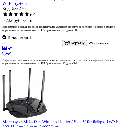
Wi-Fi System
Код: 633276
(0)
5 732
руб.
за шт
Информация о ценах товара и комплектации указанная на сайте не является офертой в смысле,
определяемом положениями ст. 435 Гражданского Кодекса РФ.
В наличии 1
-
+
В корзину
Добавлено
Информация о ценах товара и комплектации указанная на сайте не является офертой в смысле,
определяемом положениями ст. 435 Гражданского Кодекса РФ.
Mercusys <MR80X> Wireless Router (3UTP 1000Mbps, 1WAN,
802.11a/b/g/n/ac/ax, 2400Mbps)