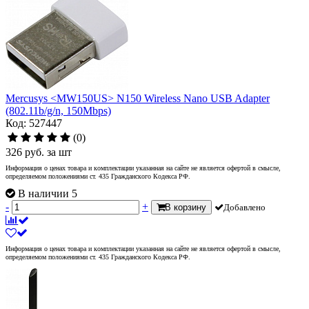
Mercusys <MW150US> N150 Wireless Nano USB Adapter
(802.11b/g/n, 150Mbps)
Код: 527447
(0)
326
руб.
за шт
Информация о ценах товара и комплектации указанная на сайте не является офертой в смысле,
определяемом положениями ст. 435 Гражданского Кодекса РФ.
В наличии 5
-
+
В корзину
Добавлено
Информация о ценах товара и комплектации указанная на сайте не является офертой в смысле,
определяемом положениями ст. 435 Гражданского Кодекса РФ.