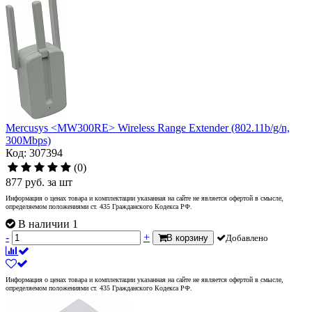
Mercusys <MW300RE> Wireless Range Extender (802.11b/g/n,
300Mbps)
Код: 307394
(0)
877
руб.
за шт
Информация о ценах товара и комплектации указанная на сайте не является офертой в смысле,
определяемом положениями ст. 435 Гражданского Кодекса РФ.
В наличии 1
-
+
В корзину
Добавлено
Информация о ценах товара и комплектации указанная на сайте не является офертой в смысле,
определяемом положениями ст. 435 Гражданского Кодекса РФ.