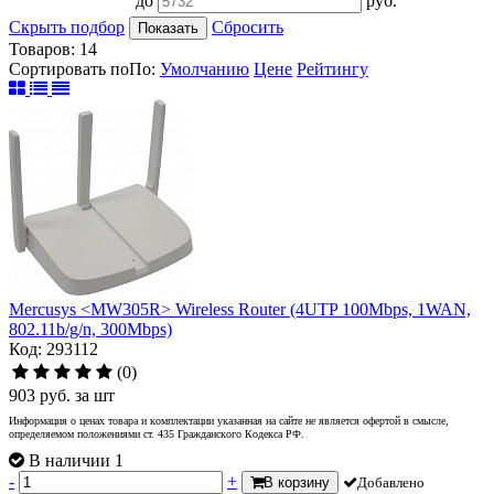
до
руб.
Скрыть подбор
Сбросить
Показать
Товаров:
14
Сортировать по
По
:
Умолчанию
Цене
Рейтингу
Mercusys <MW305R> Wireless Router (4UTP 100Mbps, 1WAN,
802.11b/g/n, 300Mbps)
Код: 293112
(0)
903
руб.
за шт
Информация о ценах товара и комплектации указанная на сайте не является офертой в смысле,
определяемом положениями ст. 435 Гражданского Кодекса РФ.
В наличии 1
-
+
В корзину
Добавлено