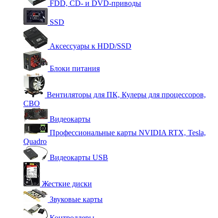
FDD, CD- и DVD-приводы
SSD
Аксессуары к HDD/SSD
Блоки питания
Вентиляторы для ПК, Кулеры для процессоров,
СВО
Видеокарты
Профессиональные карты NVIDIA RTX, Tesla,
Quadro
Видеокарты USB
Жесткие диски
Звуковые карты
Контроллеры