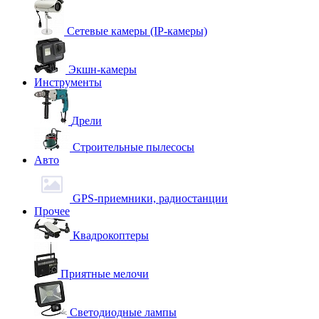
Сетевые камеры (IP-камеры)
Экшн-камеры
Инструменты
Дрели
Строительные пылесосы
Авто
GPS-приемники, радиостанции
Прочее
Квадрокоптеры
Приятные мелочи
Светодиодные лампы