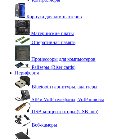
Корпуса для компьютеров
Материнские платы
Оперативная память
Процессоры для компьютеров
Райзеры (Riser cards)
Периферия
Bluetooth гарнитуры, адаптеры
SIP и VoIP телефоны, VoIP шлюзы
USB концентраторы (USB hub)
Веб-камеры