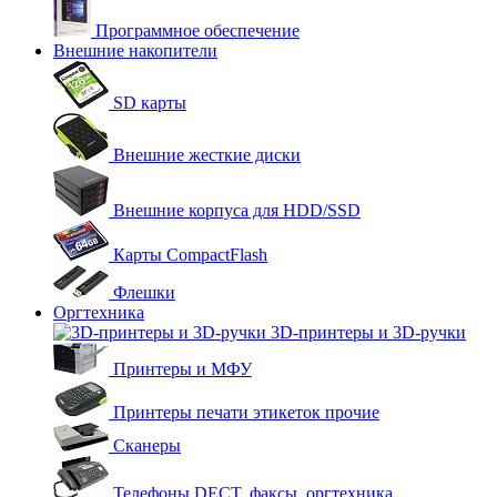
Программное обеспечение
Внешние накопители
SD карты
Внешние жесткие диски
Внешние корпуса для HDD/SSD
Карты CompactFlash
Флешки
Оргтехника
3D-принтеры и 3D-ручки
Принтеры и МФУ
Принтеры печати этикеток прочие
Сканеры
Телефоны DECT, факсы, оргтехника