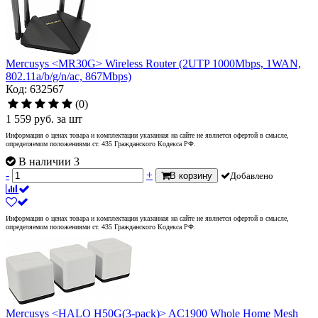
Mercusys <MR30G> Wireless Router (2UTP 1000Mbps, 1WAN,
802.11a/b/g/n/ac, 867Mbps)
Код: 632567
(0)
1 559
руб.
за шт
Информация о ценах товара и комплектации указанная на сайте не является офертой в смысле,
определяемом положениями ст. 435 Гражданского Кодекса РФ.
В наличии 3
-
+
В корзину
Добавлено
Информация о ценах товара и комплектации указанная на сайте не является офертой в смысле,
определяемом положениями ст. 435 Гражданского Кодекса РФ.
Mercusys <HALO H50G(3-pack)> AC1900 Whole Home Mesh