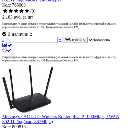
Код: 765003
(0)
2 183
руб.
за шт
Информация о ценах товара и комплектации указанная на сайте не является офертой в смысле,
определяемом положениями ст. 435 Гражданского Кодекса РФ.
В наличии 2
-
+
В корзину
Добавлено
Информация о ценах товара и комплектации указанная на сайте не является офертой в смысле,
определяемом положениями ст. 435 Гражданского Кодекса РФ.
Mercusys <AC12G> Wireless Router (4UTP 1000Mbps, 1WAN,
802.11a/b/g/n/ac, 867Mbps)
Код: 809813