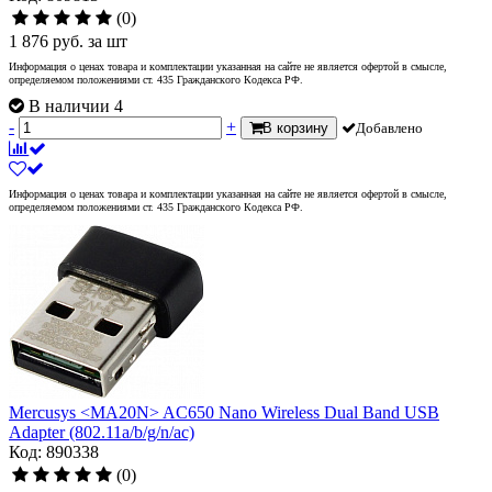
(0)
1 876
руб.
за шт
Информация о ценах товара и комплектации указанная на сайте не является офертой в смысле,
определяемом положениями ст. 435 Гражданского Кодекса РФ.
В наличии 4
-
+
В корзину
Добавлено
Информация о ценах товара и комплектации указанная на сайте не является офертой в смысле,
определяемом положениями ст. 435 Гражданского Кодекса РФ.
Mercusys <MA20N> AC650 Nano Wireless Dual Band USB
Adapter (802.11a/b/g/n/ac)
Код: 890338
(0)