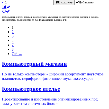
-
+
В корзину
Добавлено
Информация о ценах товара и комплектации указанная на сайте не является офертой в смысле,
определяемом положениями ст. 435 Гражданского Кодекса РФ.
1
2
3
...
7
8
Ctrl →
Компьютерный магазин
Но не только компьютеры - широкий ассортимент ноутбуков,
планшетов, периферии, фото-видео-звука, аксессуаров.
Компьютерное ателье
Проектирование и изготовление оптимизированных под
задачу клиента системных блоков.