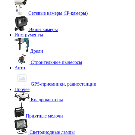
Сетевые камеры (IP-камеры)
Экшн-камеры
Инструменты
Дрели
Строительные пылесосы
Авто
GPS-приемники, радиостанции
Прочее
Квадрокоптеры
Приятные мелочи
Светодиодные лампы