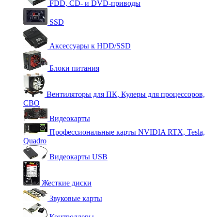
FDD, CD- и DVD-приводы
SSD
Аксессуары к HDD/SSD
Блоки питания
Вентиляторы для ПК, Кулеры для процессоров,
СВО
Видеокарты
Профессиональные карты NVIDIA RTX, Tesla,
Quadro
Видеокарты USB
Жесткие диски
Звуковые карты
Контроллеры