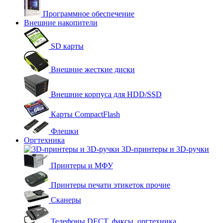
Программное обеспечение
Внешние накопители
SD карты
Внешние жесткие диски
Внешние корпуса для HDD/SSD
Карты CompactFlash
Флешки
Оргтехника
3D-принтеры и 3D-ручки
Принтеры и МФУ
Принтеры печати этикеток прочие
Сканеры
Телефоны DECT, факсы, оргтехника