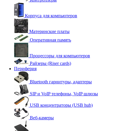
Корпуса для компьютеров
Материнские платы
Оперативная память
Процессоры для компьютеров
Райзеры (Riser cards)
Периферия
Bluetooth гарнитуры, адаптеры
SIP и VoIP телефоны, VoIP шлюзы
USB концентраторы (USB hub)
Веб-камеры