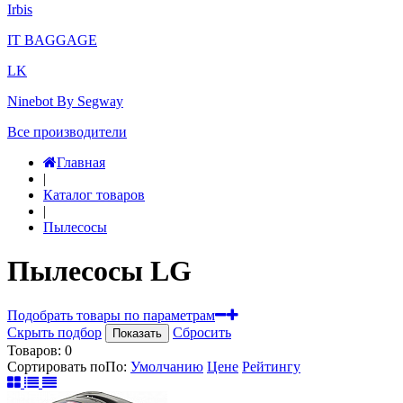
Irbis
IT BAGGAGE
LK
Ninebot By Segway
Все производители
Главная
|
Каталог товаров
|
Пылесосы
Пылесосы LG
Подобрать товары по параметрам
Скрыть подбор
Сбросить
Показать
Товаров:
0
Сортировать по
По
:
Умолчанию
Цене
Рейтингу