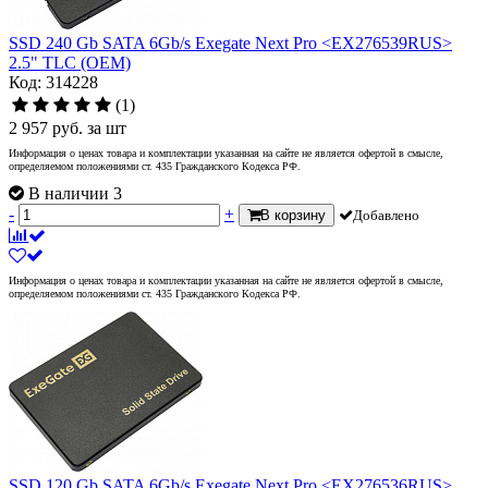
SSD 240 Gb SATA 6Gb/s Exegate Next Pro <EX276539RUS>
2.5" TLC (OEM)
Код: 314228
(1)
2 957
руб.
за шт
Информация о ценах товара и комплектации указанная на сайте не является офертой в смысле,
определяемом положениями ст. 435 Гражданского Кодекса РФ.
В наличии 3
-
+
В корзину
Добавлено
Информация о ценах товара и комплектации указанная на сайте не является офертой в смысле,
определяемом положениями ст. 435 Гражданского Кодекса РФ.
SSD 120 Gb SATA 6Gb/s Exegate Next Pro <EX276536RUS>