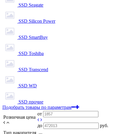
SSD Seagate
SSD Silicon Power
SSD SmartBuy
SSD Toshiba
SSD Transcend
SSD WD
SSD прочие
Подобрать товары по параметрам
от
Розничная цена
до
руб.
Тип накопителя