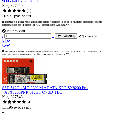
960GT-R> 2.5" 3D TLC
Код: 327459
(1)
10 531
руб.
за шт
Информация о ценах товара и комплектации указанная на сайте не является офертой в смысле,
определяемом положениями ст. 435 Гражданского Кодекса РФ.
В наличии 1
-
+
В корзину
Добавлено
Информация о ценах товара и комплектации указанная на сайте не является офертой в смысле,
определяемом положениями ст. 435 Гражданского Кодекса РФ.
SSD 512Gb M.2 2280 M ADATA XPG SX8200 Pro
<ASX8200PNP-512GT-C> 3D TLC
Код: 327548
(4)
11 196
руб.
за шт