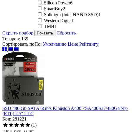
Silicon Power
6
SmartBuy
2
Solidigm (Intel NAND SSD)
1
Western Digital
1
ТМИ
1
Скрыть подбор
Сбросить
Показать
Товаров:
139
Сортировать по
По
:
Умолчанию
Цене
Рейтингу
SSD 480 Gb SATA 6Gb/s Kingston A400 <SA400S37/480G(IN)>
(RTL) 2.5" TLC
Код: 281221
(1)
8 851
руб.
за шт