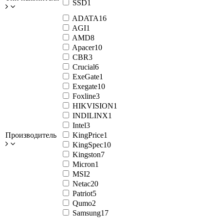
SSD
1
ADATA
16
AGI
1
AMD
8
Apacer
10
CBR
3
Crucial
6
ExeGate
1
Exegate
10
Foxline
3
HIKVISION
1
INDILINX
1
Intel
3
Производитель
KingPrice
1
KingSpec
10
Kingston
7
Micron
1
MSI
2
Netac
20
Patriot
5
Qumo
2
Samsung
17