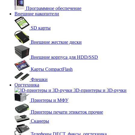
Программное обеспечение
Внешние накопители
SD карты
Внешние жесткие диски
Внешние корпуса для HDD/SSD
Карты CompactFlash
Флешки
Оргтехника
3D-принтеры и 3D-ручки
Принтеры и МФУ
Принтеры печати этикеток прочие
Сканеры
Телефоны DECT, факсы, оргтехника