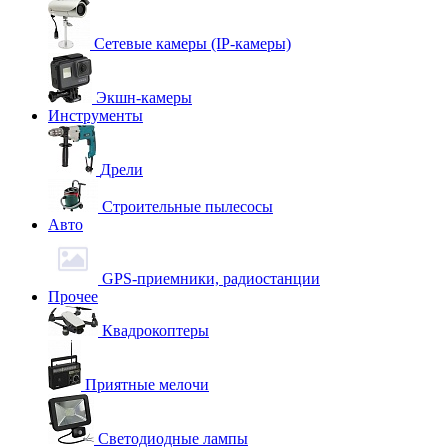
Сетевые камеры (IP-камеры)
Экшн-камеры
Инструменты
Дрели
Строительные пылесосы
Авто
GPS-приемники, радиостанции
Прочее
Квадрокоптеры
Приятные мелочи
Светодиодные лампы