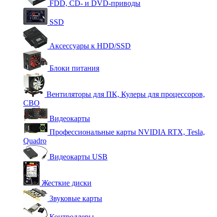
FDD, CD- и DVD-приводы
SSD
Аксессуары к HDD/SSD
Блоки питания
Вентиляторы для ПК, Кулеры для процессоров,
СВО
Видеокарты
Профессиональные карты NVIDIA RTX, Tesla,
Quadro
Видеокарты USB
Жесткие диски
Звуковые карты
Контроллеры