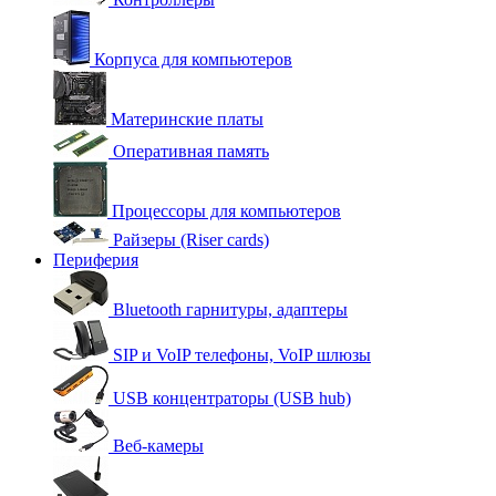
Корпуса для компьютеров
Материнские платы
Оперативная память
Процессоры для компьютеров
Райзеры (Riser cards)
Периферия
Bluetooth гарнитуры, адаптеры
SIP и VoIP телефоны, VoIP шлюзы
USB концентраторы (USB hub)
Веб-камеры