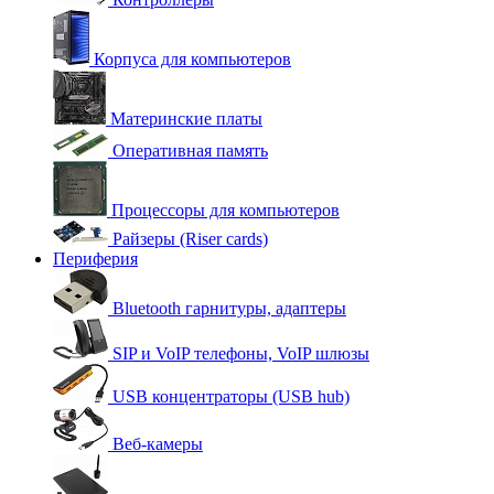
Корпуса для компьютеров
Материнские платы
Оперативная память
Процессоры для компьютеров
Райзеры (Riser cards)
Периферия
Bluetooth гарнитуры, адаптеры
SIP и VoIP телефоны, VoIP шлюзы
USB концентраторы (USB hub)
Веб-камеры