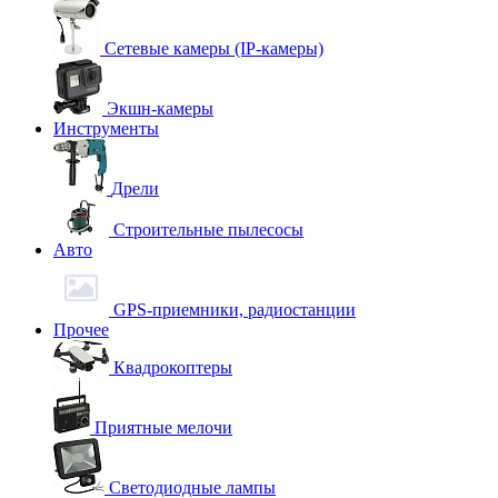
Сетевые камеры (IP-камеры)
Экшн-камеры
Инструменты
Дрели
Строительные пылесосы
Авто
GPS-приемники, радиостанции
Прочее
Квадрокоптеры
Приятные мелочи
Светодиодные лампы