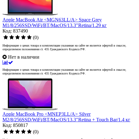
Apple MacBook Air <MGN63LL/A> Space Grey
M1/8/256SSD/WiFi/BT/MacOS/13.3"Retina/1.29 кг
Код: 837490
(0)
Информация о ценах товара и комплектации указанная на сайте не является офертой в смысле,
определяемом положениями ст. 435 Гражданского Кодекса РФ.
Нет в наличии
Информация о ценах товара и комплектации указанная на сайте не является офертой в смысле,
определяемом положениями ст. 435 Гражданского Кодекса РФ.
Apple MacBook Pro <MNEP3LL/A> Silver
M2/8/256SSD/WiFi/BT/MacOS/13.3"Retina + Touch Bar/1.4 кг
Код: 850817
(0)