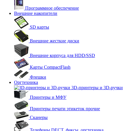
Программное обеспечение
Внешние накопители
SD карты
Внешние жесткие диски
Внешние корпуса для HDD/SSD
Карты CompactFlash
Флешки
Оргтехника
3D-принтеры и 3D-ручки
Принтеры и МФУ
Принтеры печати этикеток прочие
Сканеры
Телефоны DECT, факсы, оргтехника