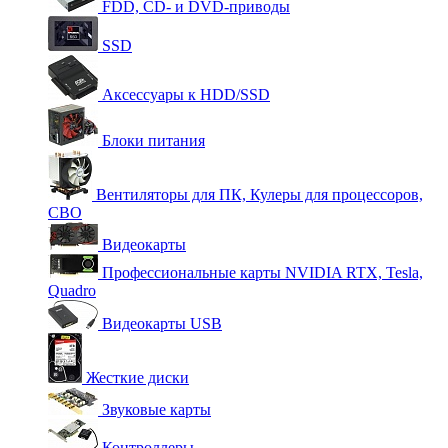
FDD, CD- и DVD-приводы
SSD
Аксессуары к HDD/SSD
Блоки питания
Вентиляторы для ПК, Кулеры для процессоров,
СВО
Видеокарты
Профессиональные карты NVIDIA RTX, Tesla,
Quadro
Видеокарты USB
Жесткие диски
Звуковые карты
Контроллеры