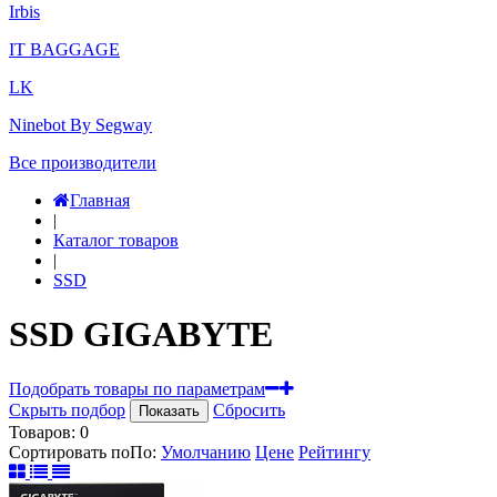
Irbis
IT BAGGAGE
LK
Ninebot By Segway
Все производители
Главная
|
Каталог товаров
|
SSD
SSD GIGABYTE
Подобрать товары по параметрам
Скрыть подбор
Сбросить
Показать
Товаров:
0
Сортировать по
По
:
Умолчанию
Цене
Рейтингу