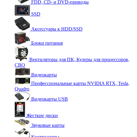
FDD, CD- и DVD-приводы
SSD
Аксессуары к HDD/SSD
Блоки питания
Вентиляторы для ПК, Кулеры для процессоров,
СВО
Видеокарты
Профессиональные карты NVIDIA RTX, Tesla,
Quadro
Видеокарты USB
Жесткие диски
Звуковые карты
Контроллеры