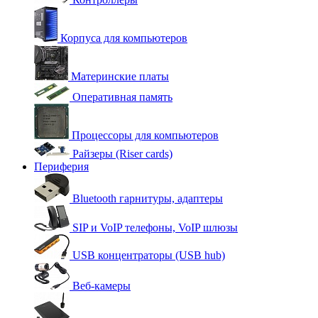
Корпуса для компьютеров
Материнские платы
Оперативная память
Процессоры для компьютеров
Райзеры (Riser cards)
Периферия
Bluetooth гарнитуры, адаптеры
SIP и VoIP телефоны, VoIP шлюзы
USB концентраторы (USB hub)
Веб-камеры