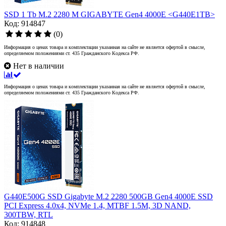
SSD 1 Tb M.2 2280 M GIGABYTE Gen4 4000E <G440E1TB>
Код: 914847
(0)
Информация о ценах товара и комплектации указанная на сайте не является офертой в смысле,
определяемом положениями ст. 435 Гражданского Кодекса РФ.
Нет в наличии
Информация о ценах товара и комплектации указанная на сайте не является офертой в смысле,
определяемом положениями ст. 435 Гражданского Кодекса РФ.
G440E500G SSD Gigabyte M.2 2280 500GB Gen4 4000E SSD
PCI Express 4.0x4, NVMe 1.4, MTBF 1.5M, 3D NAND,
300TBW, RTL
Код: 914848