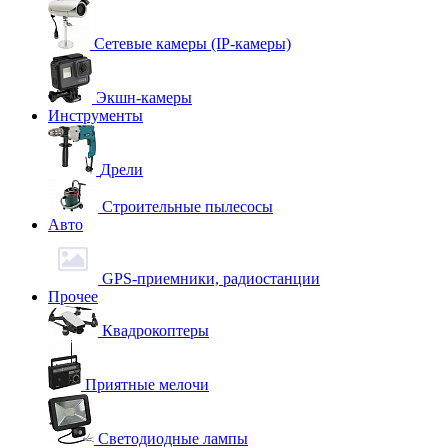
Сетевые камеры (IP-камеры)
Экшн-камеры
Инструменты
Дрели
Строительные пылесосы
Авто
GPS-приемники, радиостанции
Прочее
Квадрокоптеры
Приятные мелочи
Светодиодные лампы