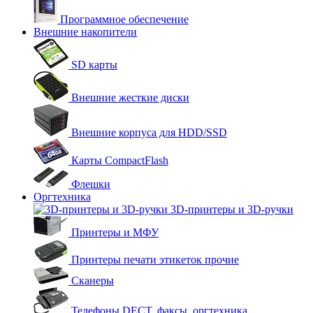
Программное обеспечение
Внешние накопители
SD карты
Внешние жесткие диски
Внешние корпуса для HDD/SSD
Карты CompactFlash
Флешки
Оргтехника
3D-принтеры и 3D-ручки
Принтеры и МФУ
Принтеры печати этикеток прочие
Сканеры
Телефоны DECT, факсы, оргтехника