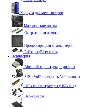
Корпуса для компьютеров
Материнские платы
Оперативная память
Процессоры для компьютеров
Райзеры (Riser cards)
Периферия
Bluetooth гарнитуры, адаптеры
SIP и VoIP телефоны, VoIP шлюзы
USB концентраторы (USB hub)
Веб-камеры