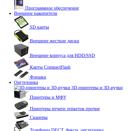
Программное обеспечение
Внешние накопители
SD карты
Внешние жесткие диски
Внешние корпуса для HDD/SSD
Карты CompactFlash
Флешки
Оргтехника
3D-принтеры и 3D-ручки
Принтеры и МФУ
Принтеры печати этикеток прочие
Сканеры
Телефоны DECT, факсы, оргтехника