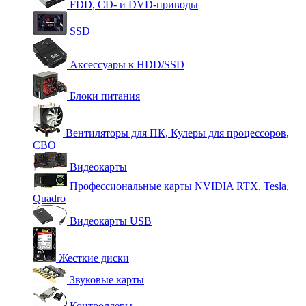
FDD, CD- и DVD-приводы
SSD
Аксессуары к HDD/SSD
Блоки питания
Вентиляторы для ПК, Кулеры для процессоров,
СВО
Видеокарты
Профессиональные карты NVIDIA RTX, Tesla,
Quadro
Видеокарты USB
Жесткие диски
Звуковые карты
Контроллеры