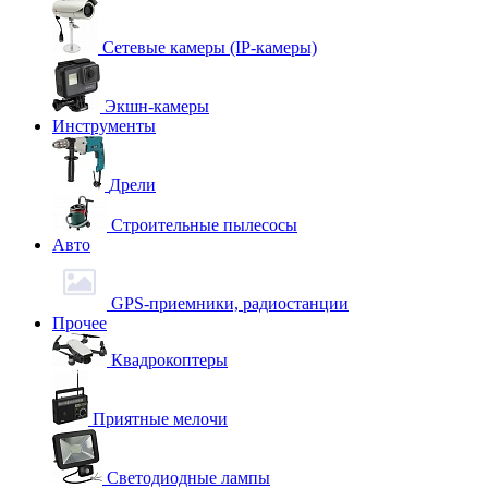
Сетевые камеры (IP-камеры)
Экшн-камеры
Инструменты
Дрели
Строительные пылесосы
Авто
GPS-приемники, радиостанции
Прочее
Квадрокоптеры
Приятные мелочи
Светодиодные лампы