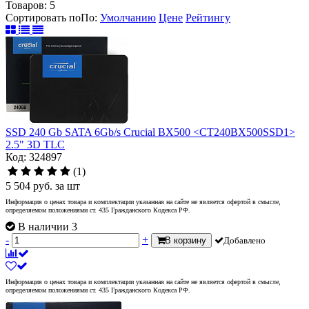
Товаров:
5
Сортировать по
По
:
Умолчанию
Цене
Рейтингу
SSD 240 Gb SATA 6Gb/s Crucial BX500 <CT240BX500SSD1>
2.5" 3D TLC
Код: 324897
(1)
5 504
руб.
за шт
Информация о ценах товара и комплектации указанная на сайте не является офертой в смысле,
определяемом положениями ст. 435 Гражданского Кодекса РФ.
В наличии 3
-
+
В корзину
Добавлено
Информация о ценах товара и комплектации указанная на сайте не является офертой в смысле,
определяемом положениями ст. 435 Гражданского Кодекса РФ.