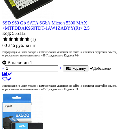
SSD 960 Gb SATA 6Gb/s Micron 5300 MAX
<MTFDDAK960TDT-1AW1ZABYY(R)> 2.5"
Код: 555112
(1)
60 346
руб.
за шт
Информация о ценах товара и комплектации указанная на сайте не является офертой в смысле,
определяемом положениями ст. 435 Гражданского Кодекса РФ.
В наличии 1
-
+
В корзину
Добавлено
Информация о ценах товара и комплектации указанная на сайте не является офертой в смысле,
определяемом положениями ст. 435 Гражданского Кодекса РФ.