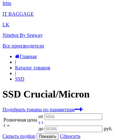
Irbis
IT BAGGAGE
LK
Ninebot By Segway
Все производители
Главная
|
Каталог товаров
|
SSD
SSD Crucial/Micron
Подобрать товары по параметрам
от
Розничная цена
до
руб.
Скрыть подбор
Сбросить
Показать