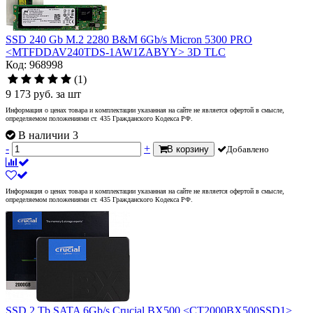
SSD 240 Gb M.2 2280 B&M 6Gb/s Micron 5300 PRO
<MTFDDAV240TDS-1AW1ZABYY> 3D TLC
Код: 968998
(1)
9 173
руб.
за шт
Информация о ценах товара и комплектации указанная на сайте не является офертой в смысле,
определяемом положениями ст. 435 Гражданского Кодекса РФ.
В наличии 3
-
+
В корзину
Добавлено
Информация о ценах товара и комплектации указанная на сайте не является офертой в смысле,
определяемом положениями ст. 435 Гражданского Кодекса РФ.
SSD 2 Tb SATA 6Gb/s Crucial BX500 <CT2000BX500SSD1>