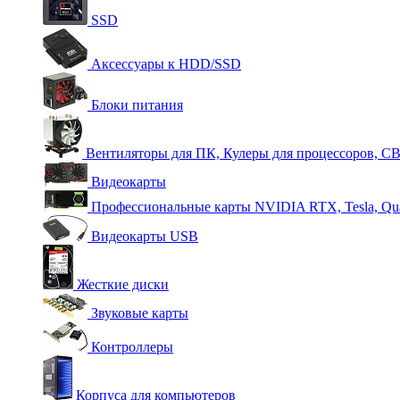
SSD
Аксессуары к HDD/SSD
Блоки питания
Вентиляторы для ПК, Кулеры для процессоров, С
Видеокарты
Профессиональные карты NVIDIA RTX, Tesla, Qu
Видеокарты USB
Жесткие диски
Звуковые карты
Контроллеры
Корпуса для компьютеров