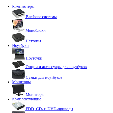
Компьютеры
Barebone системы
Моноблоки
Неттопы
Ноутбуки
Ноутбуки
Опции и аксессуары для ноутбуков
Сумки для ноутбуков
Мониторы
Мониторы
Комплектующие
FDD, CD- и DVD-приводы