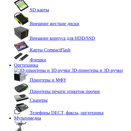
SD карты
Внешние жесткие диски
Внешние корпуса для HDD/SSD
Карты CompactFlash
Флешки
Оргтехника
3D-принтеры и 3D-ручки
Принтеры и МФУ
Принтеры печати этикеток прочие
Сканеры
Телефоны DECT, факсы, оргтехника
Мультимедиа