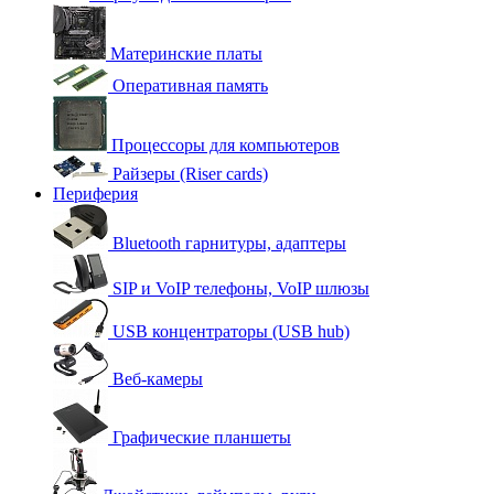
Материнские платы
Оперативная память
Процессоры для компьютеров
Райзеры (Riser cards)
Периферия
Bluetooth гарнитуры, адаптеры
SIP и VoIP телефоны, VoIP шлюзы
USB концентраторы (USB hub)
Веб-камеры
Графические планшеты