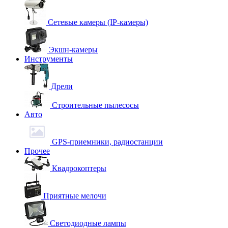
Сетевые камеры (IP-камеры)
Экшн-камеры
Инструменты
Дрели
Строительные пылесосы
Авто
GPS-приемники, радиостанции
Прочее
Квадрокоптеры
Приятные мелочи
Светодиодные лампы