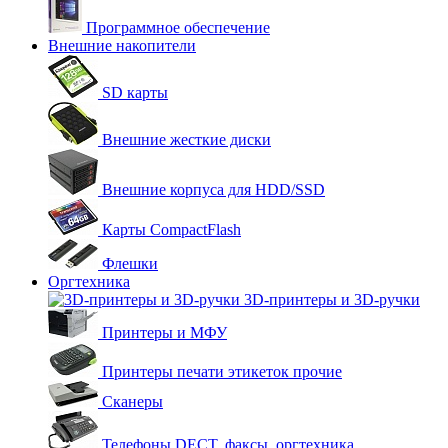
Программное обеспечение
Внешние накопители
SD карты
Внешние жесткие диски
Внешние корпуса для HDD/SSD
Карты CompactFlash
Флешки
Оргтехника
3D-принтеры и 3D-ручки
Принтеры и МФУ
Принтеры печати этикеток прочие
Сканеры
Телефоны DECT, факсы, оргтехника