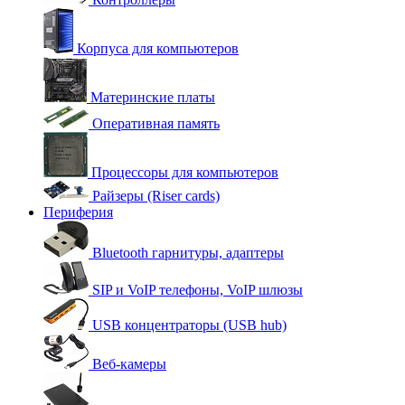
Корпуса для компьютеров
Материнские платы
Оперативная память
Процессоры для компьютеров
Райзеры (Riser cards)
Периферия
Bluetooth гарнитуры, адаптеры
SIP и VoIP телефоны, VoIP шлюзы
USB концентраторы (USB hub)
Веб-камеры