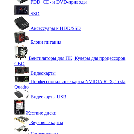
FDD, CD- и DVD-приводы
SSD
Аксессуары к HDD/SSD
Блоки питания
Вентиляторы для ПК, Кулеры для процессоров,
СВО
Видеокарты
Профессиональные карты NVIDIA RTX, Tesla,
Quadro
Видеокарты USB
Жесткие диски
Звуковые карты
Контроллеры