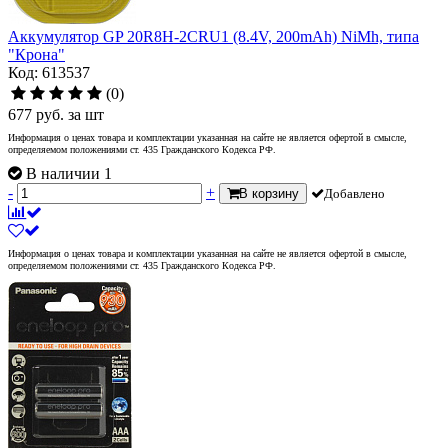
Аккумулятор GP 20R8H-2CRU1 (8.4V, 200mAh) NiMh, типа
"Крона"
Код: 613537
(0)
677
руб.
за шт
Информация о ценах товара и комплектации указанная на сайте не является офертой в смысле,
определяемом положениями ст. 435 Гражданского Кодекса РФ.
В наличии 1
-
+
В корзину
Добавлено
Информация о ценах товара и комплектации указанная на сайте не является офертой в смысле,
определяемом положениями ст. 435 Гражданского Кодекса РФ.