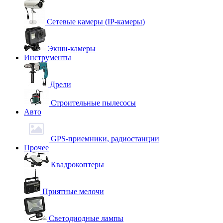
Сетевые камеры (IP-камеры)
Экшн-камеры
Инструменты
Дрели
Строительные пылесосы
Авто
GPS-приемники, радиостанции
Прочее
Квадрокоптеры
Приятные мелочи
Светодиодные лампы