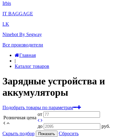
Irbis
IT BAGGAGE
LK
Ninebot By Segway
Все производители
Главная
|
Каталог товаров
Зарядные устройства и
аккумуляторы
Подобрать товары по параметрам
от
Розничная цена
до
руб.
Скрыть подбор
Сбросить
Показать