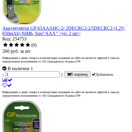
Аккумулятор GP 65AAAHC-2/ 2DECRC2-2/5DECRC2 (1.2V,
650mAh) NiMh, Size"AAA" <уп. 2 шт>
Код: 254753
(0)
260
руб.
за шт
Информация о ценах товара и комплектации указанная на сайте не является офертой в смысле,
определяемом положениями ст. 435 Гражданского Кодекса РФ.
В наличии 1
-
+
В корзину
Добавлено
Информация о ценах товара и комплектации указанная на сайте не является офертой в смысле,
определяемом положениями ст. 435 Гражданского Кодекса РФ.