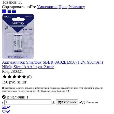
Товаров:
35
Сортировать по
По
:
Умолчанию
Цене
Рейтингу
Аккумулятор Smartbuy SBBR-3A02BL950 (1.2V, 950mAh)
NiMh, Size "AAA" <уп. 2 шт>
Код: 280321
(0)
156
руб.
за шт
Информация о ценах товара и комплектации указанная на сайте не является офертой в смысле,
определяемом положениями ст. 435 Гражданского Кодекса РФ.
В наличии 1
-
+
В корзину
Добавлено