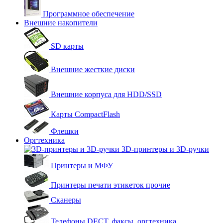
Программное обеспечение
Внешние накопители
SD карты
Внешние жесткие диски
Внешние корпуса для HDD/SSD
Карты CompactFlash
Флешки
Оргтехника
3D-принтеры и 3D-ручки
Принтеры и МФУ
Принтеры печати этикеток прочие
Сканеры
Телефоны DECT, факсы, оргтехника