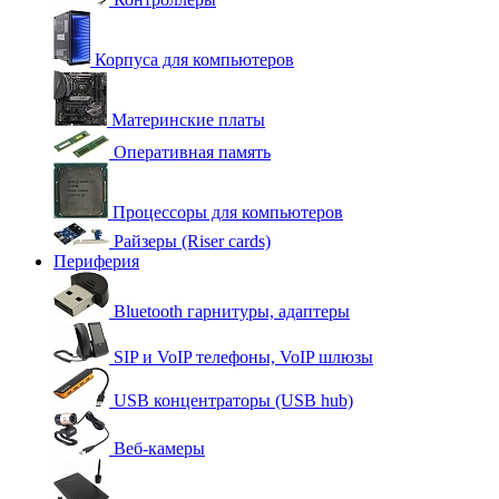
Корпуса для компьютеров
Материнские платы
Оперативная память
Процессоры для компьютеров
Райзеры (Riser cards)
Периферия
Bluetooth гарнитуры, адаптеры
SIP и VoIP телефоны, VoIP шлюзы
USB концентраторы (USB hub)
Веб-камеры