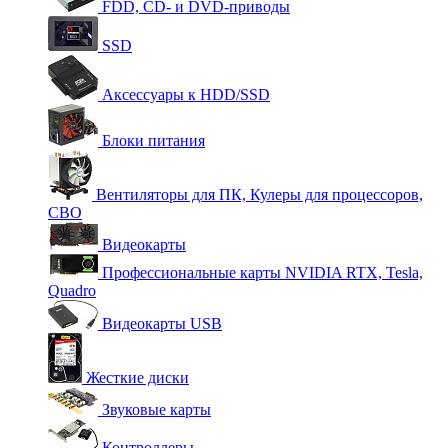
FDD, CD- и DVD-приводы
SSD
Аксессуары к HDD/SSD
Блоки питания
Вентиляторы для ПК, Кулеры для процессоров,
СВО
Видеокарты
Профессиональные карты NVIDIA RTX, Tesla,
Quadro
Видеокарты USB
Жесткие диски
Звуковые карты
Контроллеры