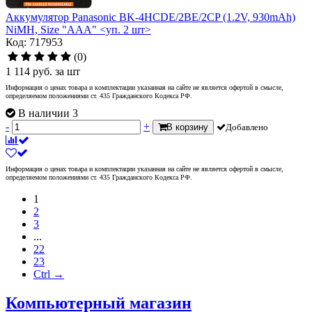
Аккумулятор Panasonic BK-4HCDE/2BE/2CP (1.2V, 930mAh)
NiMH, Size "AAA" <уп. 2 шт>
Код: 717953
(0)
1 114
руб.
за шт
Информация о ценах товара и комплектации указанная на сайте не является офертой в смысле,
определяемом положениями ст. 435 Гражданского Кодекса РФ.
В наличии 3
-
+
В корзину
Добавлено
Информация о ценах товара и комплектации указанная на сайте не является офертой в смысле,
определяемом положениями ст. 435 Гражданского Кодекса РФ.
1
2
3
...
22
23
Ctrl →
Компьютерный магазин