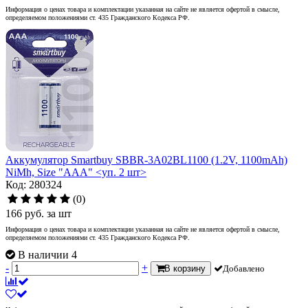
Информация о ценах товара и комплектации указанная на сайте не является офертой в смысле,
определяемом положениями ст. 435 Гражданского Кодекса РФ.
Аккумулятор Smartbuy SBBR-3A02BL1100 (1.2V, 1100mAh)
NiMh, Size "AAA" <уп. 2 шт>
Код: 280324
(0)
166
руб.
за шт
Информация о ценах товара и комплектации указанная на сайте не является офертой в смысле,
определяемом положениями ст. 435 Гражданского Кодекса РФ.
В наличии 4
-
+
В корзину
Добавлено