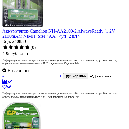
Аккумулятор Camelion NH-AA2100-2 AlwaysReady (1.2V,
2100mAh) NiMH, Size "AA" <уп. 2 шт>
Код: 240830
(0)
496
руб.
за шт
Информация о ценах товара и комплектации указанная на сайте не является офертой в смысле,
определяемом положениями ст. 435 Гражданского Кодекса РФ.
В наличии 1
-
+
В корзину
Добавлено
Информация о ценах товара и комплектации указанная на сайте не является офертой в смысле,
определяемом положениями ст. 435 Гражданского Кодекса РФ.