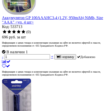
Аккумулятор GP 100AAAHC3-4 (1.2V, 950mAh) NiMh, Size
"AAA" <уп. 4 шт>
Код: 533713
(0)
696
руб.
за шт
Информация о ценах товара и комплектации указанная на сайте не является офертой в смысле,
определяемом положениями ст. 435 Гражданского Кодекса РФ.
В наличии 1
-
+
В корзину
Добавлено
Информация о ценах товара и комплектации указанная на сайте не является офертой в смысле,
определяемом положениями ст. 435 Гражданского Кодекса РФ.