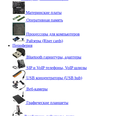
Материнские платы
Оперативная память
Процессоры для компьютеров
Райзеры (Riser cards)
Периферия
Bluetooth гарнитуры, адаптеры
SIP и VoIP телефоны, VoIP шлюзы
USB концентраторы (USB hub)
Веб-камеры
Графические планшеты