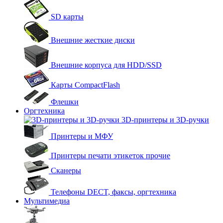
SD карты
Внешние жесткие диски
Внешние корпуса для HDD/SSD
Карты CompactFlash
Флешки
Оргтехника
3D-принтеры и 3D-ручки
Принтеры и МФУ
Принтеры печати этикеток прочие
Сканеры
Телефоны DECT, факсы, оргтехника
Мультимедиа