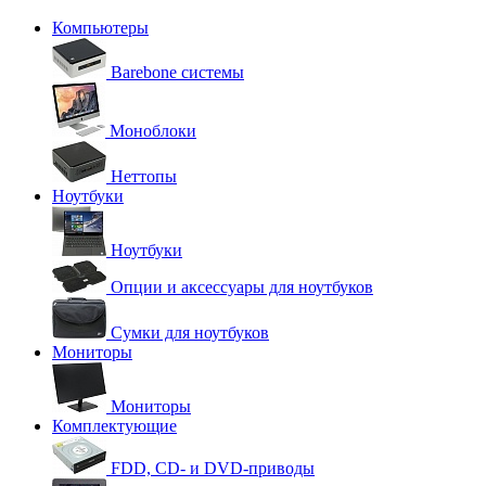
Компьютеры
Barebone системы
Моноблоки
Неттопы
Ноутбуки
Ноутбуки
Опции и аксессуары для ноутбуков
Сумки для ноутбуков
Мониторы
Мониторы
Комплектующие
FDD, CD- и DVD-приводы