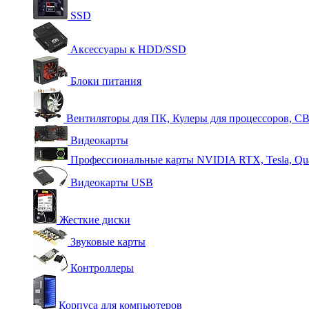
SSD
Аксессуары к HDD/SSD
Блоки питания
Вентиляторы для ПК, Кулеры для процессоров, С
Видеокарты
Профессиональные карты NVIDIA RTX, Tesla, Qu
Видеокарты USB
Жесткие диски
Звуковые карты
Контроллеры
Корпуса для компьютеров