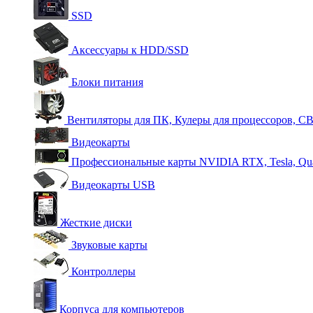
SSD
Аксессуары к HDD/SSD
Блоки питания
Вентиляторы для ПК, Кулеры для процессоров, С
Видеокарты
Профессиональные карты NVIDIA RTX, Tesla, Qu
Видеокарты USB
Жесткие диски
Звуковые карты
Контроллеры
Корпуса для компьютеров