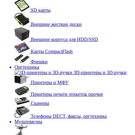
SD карты
Внешние жесткие диски
Внешние корпуса для HDD/SSD
Карты CompactFlash
Флешки
Оргтехника
3D-принтеры и 3D-ручки
Принтеры и МФУ
Принтеры печати этикеток прочие
Сканеры
Телефоны DECT, факсы, оргтехника
Мультимедиа