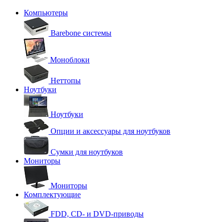
Компьютеры
Barebone системы
Моноблоки
Неттопы
Ноутбуки
Ноутбуки
Опции и аксессуары для ноутбуков
Сумки для ноутбуков
Мониторы
Мониторы
Комплектующие
FDD, CD- и DVD-приводы