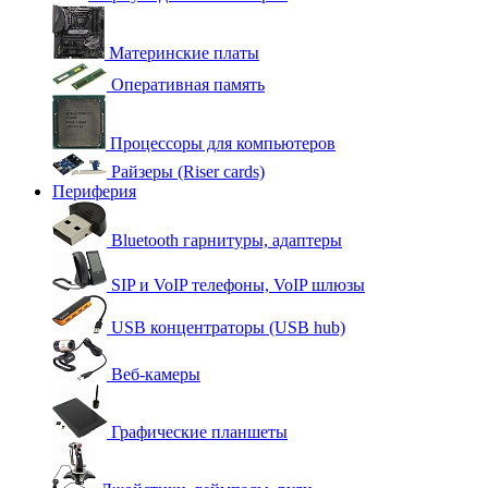
Материнские платы
Оперативная память
Процессоры для компьютеров
Райзеры (Riser cards)
Периферия
Bluetooth гарнитуры, адаптеры
SIP и VoIP телефоны, VoIP шлюзы
USB концентраторы (USB hub)
Веб-камеры
Графические планшеты