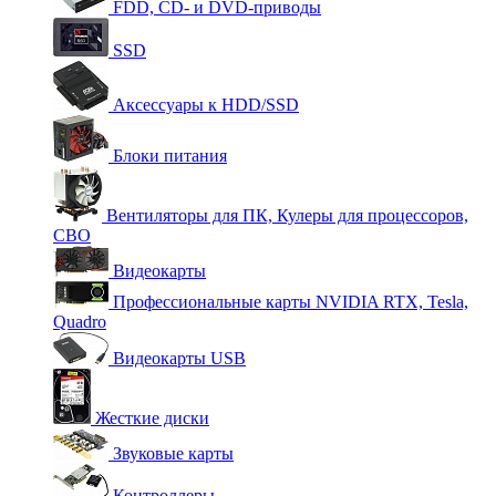
FDD, CD- и DVD-приводы
SSD
Аксессуары к HDD/SSD
Блоки питания
Вентиляторы для ПК, Кулеры для процессоров,
СВО
Видеокарты
Профессиональные карты NVIDIA RTX, Tesla,
Quadro
Видеокарты USB
Жесткие диски
Звуковые карты
Контроллеры