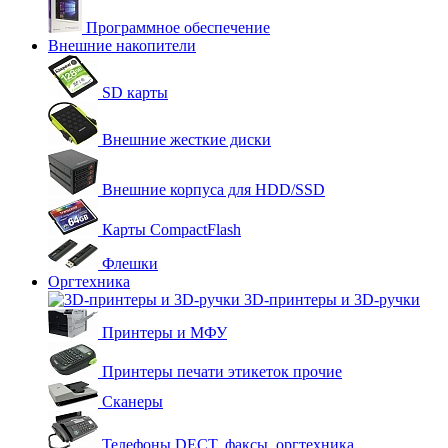
Программное обеспечение
Внешние накопители
SD карты
Внешние жесткие диски
Внешние корпуса для HDD/SSD
Карты CompactFlash
Флешки
Оргтехника
3D-принтеры и 3D-ручки
Принтеры и МФУ
Принтеры печати этикеток прочие
Сканеры
Телефоны DECT, факсы, оргтехника