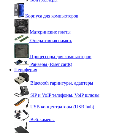
Корпуса для компьютеров
Материнские платы
Оперативная память
Процессоры для компьютеров
Райзеры (Riser cards)
Периферия
Bluetooth гарнитуры, адаптеры
SIP и VoIP телефоны, VoIP шлюзы
USB концентраторы (USB hub)
Веб-камеры