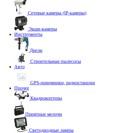
Сетевые камеры (IP-камеры)
Экшн-камеры
Инструменты
Дрели
Строительные пылесосы
Авто
GPS-приемники, радиостанции
Прочее
Квадрокоптеры
Приятные мелочи
Светодиодные лампы