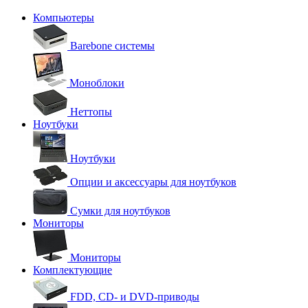
Компьютеры
Barebone системы
Моноблоки
Неттопы
Ноутбуки
Ноутбуки
Опции и аксессуары для ноутбуков
Сумки для ноутбуков
Мониторы
Мониторы
Комплектующие
FDD, CD- и DVD-приводы