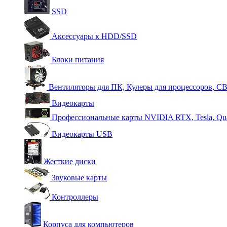
SSD
Аксессуары к HDD/SSD
Блоки питания
Вентиляторы для ПК, Кулеры для процессоров, С
Видеокарты
Профессиональные карты NVIDIA RTX, Tesla, Qu
Видеокарты USB
Жесткие диски
Звуковые карты
Контроллеры
Корпуса для компьютеров