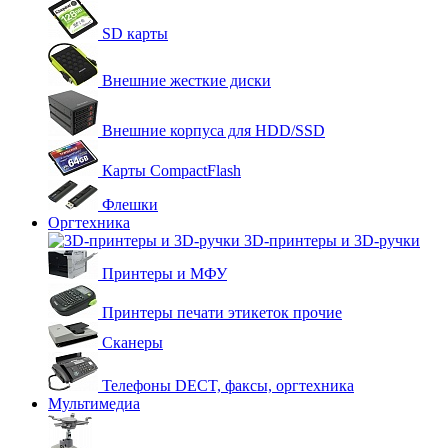
SD карты
Внешние жесткие диски
Внешние корпуса для HDD/SSD
Карты CompactFlash
Флешки
Оргтехника
3D-принтеры и 3D-ручки
Принтеры и МФУ
Принтеры печати этикеток прочие
Сканеры
Телефоны DECT, факсы, оргтехника
Мультимедиа