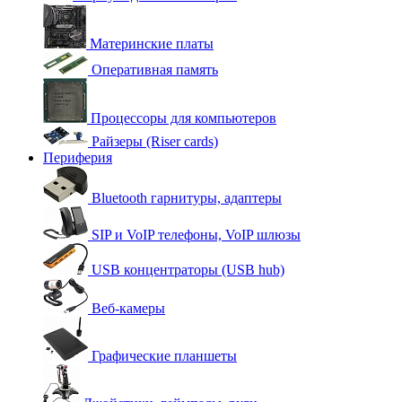
Материнские платы
Оперативная память
Процессоры для компьютеров
Райзеры (Riser cards)
Периферия
Bluetooth гарнитуры, адаптеры
SIP и VoIP телефоны, VoIP шлюзы
USB концентраторы (USB hub)
Веб-камеры
Графические планшеты