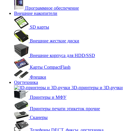
Программное обеспечение
Внешние накопители
SD карты
Внешние жесткие диски
Внешние корпуса для HDD/SSD
Карты CompactFlash
Флешки
Оргтехника
3D-принтеры и 3D-ручки
Принтеры и МФУ
Принтеры печати этикеток прочие
Сканеры
Телефоны DECT, факсы, оргтехника