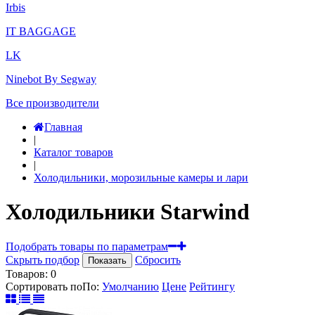
Irbis
IT BAGGAGE
LK
Ninebot By Segway
Все производители
Главная
|
Каталог товаров
|
Холодильники, морозильные камеры и лари
Холодильники Starwind
Подобрать товары по параметрам
Скрыть подбор
Сбросить
Показать
Товаров:
0
Сортировать по
По
:
Умолчанию
Цене
Рейтингу