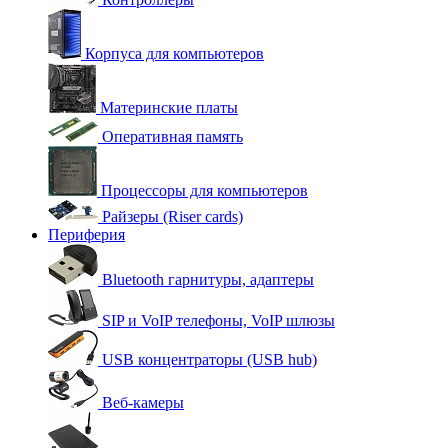
Корпуса для компьютеров
Материнские платы
Оперативная память
Процессоры для компьютеров
Райзеры (Riser cards)
Периферия
Bluetooth гарнитуры, адаптеры
SIP и VoIP телефоны, VoIP шлюзы
USB концентраторы (USB hub)
Веб-камеры