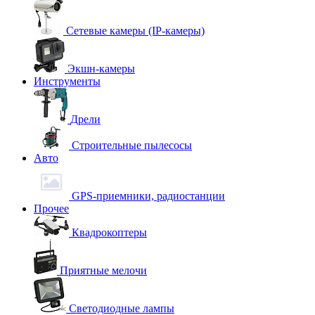
Сетевые камеры (IP-камеры)
Экшн-камеры
Инструменты
Дрели
Строительные пылесосы
Авто
GPS-приемники, радиостанции
Прочее
Квадрокоптеры
Приятные мелочи
Светодиодные лампы