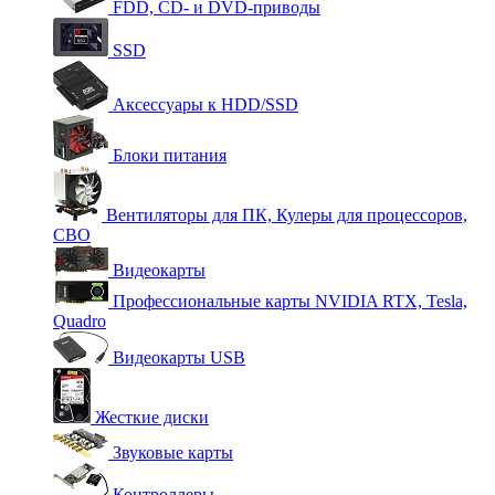
FDD, CD- и DVD-приводы
SSD
Аксессуары к HDD/SSD
Блоки питания
Вентиляторы для ПК, Кулеры для процессоров,
СВО
Видеокарты
Профессиональные карты NVIDIA RTX, Tesla,
Quadro
Видеокарты USB
Жесткие диски
Звуковые карты
Контроллеры