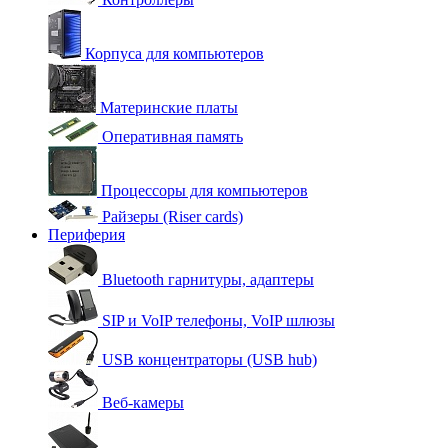
Корпуса для компьютеров
Материнские платы
Оперативная память
Процессоры для компьютеров
Райзеры (Riser cards)
Периферия
Bluetooth гарнитуры, адаптеры
SIP и VoIP телефоны, VoIP шлюзы
USB концентраторы (USB hub)
Веб-камеры