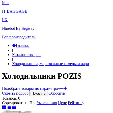
Irbis
IT BAGGAGE
LK
Ninebot By Segway
Все производители
Главная
|
Каталог товаров
|
Холодильники, морозильные камеры и лари
Холодильники POZIS
Подобрать товары по параметрам
Скрыть подбор
Сбросить
Показать
Товаров:
0
Сортировать по
По
:
Умолчанию
Цене
Рейтингу