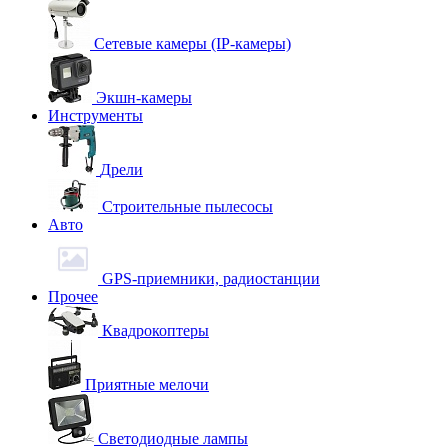
Сетевые камеры (IP-камеры)
Экшн-камеры
Инструменты
Дрели
Строительные пылесосы
Авто
GPS-приемники, радиостанции
Прочее
Квадрокоптеры
Приятные мелочи
Светодиодные лампы