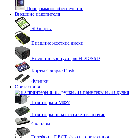
Программное обеспечение
Внешние накопители
SD карты
Внешние жесткие диски
Внешние корпуса для HDD/SSD
Карты CompactFlash
Флешки
Оргтехника
3D-принтеры и 3D-ручки
Принтеры и МФУ
Принтеры печати этикеток прочие
Сканеры
Телефоны DECT, факсы, оргтехника