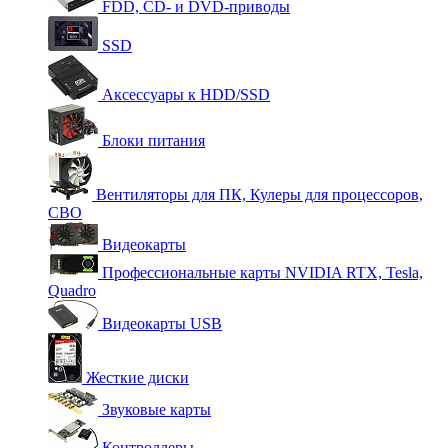
FDD, CD- и DVD-приводы
SSD
Аксессуары к HDD/SSD
Блоки питания
Вентиляторы для ПК, Кулеры для процессоров,
СВО
Видеокарты
Профессиональные карты NVIDIA RTX, Tesla,
Quadro
Видеокарты USB
Жесткие диски
Звуковые карты
Контроллеры