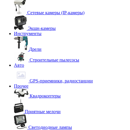
Сетевые камеры (IP-камеры)
Экшн-камеры
Инструменты
Дрели
Строительные пылесосы
Авто
GPS-приемники, радиостанции
Прочее
Квадрокоптеры
Приятные мелочи
Светодиодные лампы