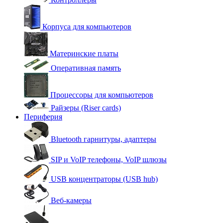
Корпуса для компьютеров
Материнские платы
Оперативная память
Процессоры для компьютеров
Райзеры (Riser cards)
Периферия
Bluetooth гарнитуры, адаптеры
SIP и VoIP телефоны, VoIP шлюзы
USB концентраторы (USB hub)
Веб-камеры