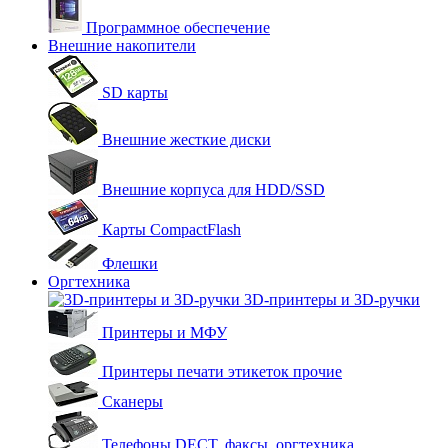
Программное обеспечение
Внешние накопители
SD карты
Внешние жесткие диски
Внешние корпуса для HDD/SSD
Карты CompactFlash
Флешки
Оргтехника
3D-принтеры и 3D-ручки
Принтеры и МФУ
Принтеры печати этикеток прочие
Сканеры
Телефоны DECT, факсы, оргтехника