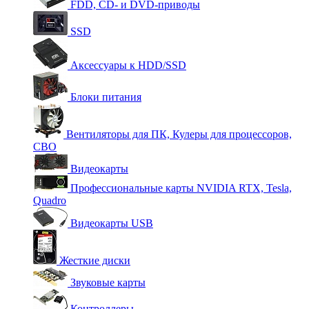
FDD, CD- и DVD-приводы
SSD
Аксессуары к HDD/SSD
Блоки питания
Вентиляторы для ПК, Кулеры для процессоров,
СВО
Видеокарты
Профессиональные карты NVIDIA RTX, Tesla,
Quadro
Видеокарты USB
Жесткие диски
Звуковые карты
Контроллеры