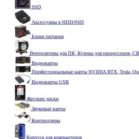
SSD
Аксессуары к HDD/SSD
Блоки питания
Вентиляторы для ПК, Кулеры для процессоров, С
Видеокарты
Профессиональные карты NVIDIA RTX, Tesla, Qu
Видеокарты USB
Жесткие диски
Звуковые карты
Контроллеры
Корпуса для компьютеров