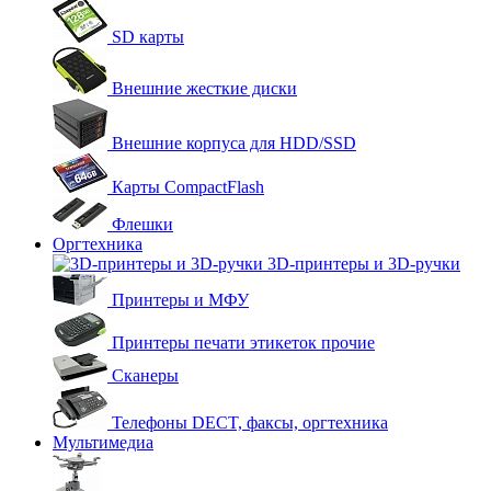
SD карты
Внешние жесткие диски
Внешние корпуса для HDD/SSD
Карты CompactFlash
Флешки
Оргтехника
3D-принтеры и 3D-ручки
Принтеры и МФУ
Принтеры печати этикеток прочие
Сканеры
Телефоны DECT, факсы, оргтехника
Мультимедиа