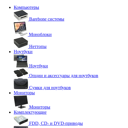
Компьютеры
Barebone системы
Моноблоки
Неттопы
Ноутбуки
Ноутбуки
Опции и аксессуары для ноутбуков
Сумки для ноутбуков
Мониторы
Мониторы
Комплектующие
FDD, CD- и DVD-приводы