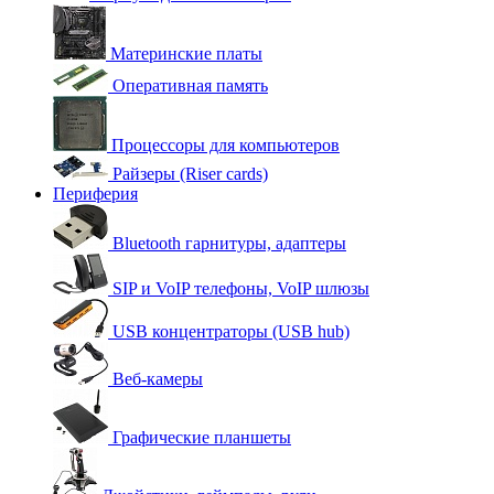
Материнские платы
Оперативная память
Процессоры для компьютеров
Райзеры (Riser cards)
Периферия
Bluetooth гарнитуры, адаптеры
SIP и VoIP телефоны, VoIP шлюзы
USB концентраторы (USB hub)
Веб-камеры
Графические планшеты