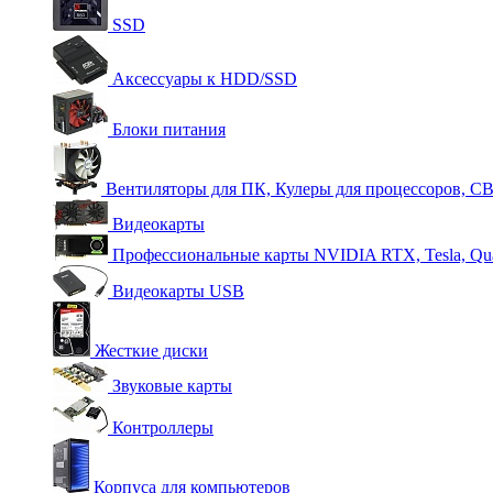
SSD
Аксессуары к HDD/SSD
Блоки питания
Вентиляторы для ПК, Кулеры для процессоров, С
Видеокарты
Профессиональные карты NVIDIA RTX, Tesla, Qu
Видеокарты USB
Жесткие диски
Звуковые карты
Контроллеры
Корпуса для компьютеров