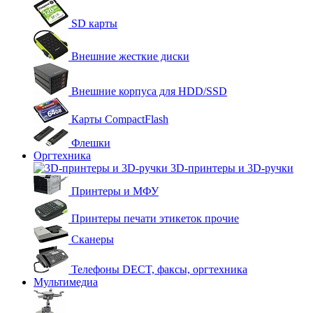
SD карты
Внешние жесткие диски
Внешние корпуса для HDD/SSD
Карты CompactFlash
Флешки
Оргтехника
3D-принтеры и 3D-ручки
Принтеры и МФУ
Принтеры печати этикеток прочие
Сканеры
Телефоны DECT, факсы, оргтехника
Мультимедиа