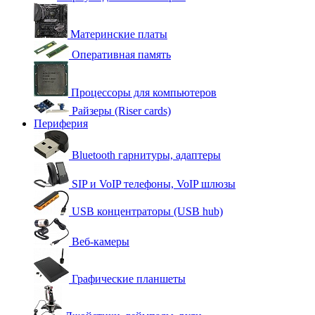
Материнские платы
Оперативная память
Процессоры для компьютеров
Райзеры (Riser cards)
Периферия
Bluetooth гарнитуры, адаптеры
SIP и VoIP телефоны, VoIP шлюзы
USB концентраторы (USB hub)
Веб-камеры
Графические планшеты