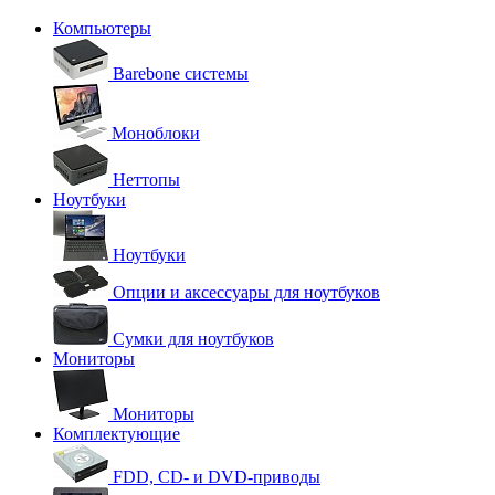
Компьютеры
Barebone системы
Моноблоки
Неттопы
Ноутбуки
Ноутбуки
Опции и аксессуары для ноутбуков
Сумки для ноутбуков
Мониторы
Мониторы
Комплектующие
FDD, CD- и DVD-приводы