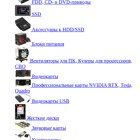
FDD, CD- и DVD-приводы
SSD
Аксессуары к HDD/SSD
Блоки питания
Вентиляторы для ПК, Кулеры для процессоров,
СВО
Видеокарты
Профессиональные карты NVIDIA RTX, Tesla,
Quadro
Видеокарты USB
Жесткие диски
Звуковые карты
Контроллеры