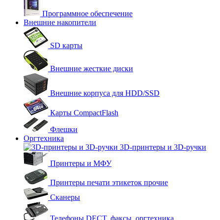
Программное обеспечение
Внешние накопители
SD карты
Внешние жесткие диски
Внешние корпуса для HDD/SSD
Карты CompactFlash
Флешки
Оргтехника
3D-принтеры и 3D-ручки
Принтеры и МФУ
Принтеры печати этикеток прочие
Сканеры
Телефоны DECT, факсы, оргтехника