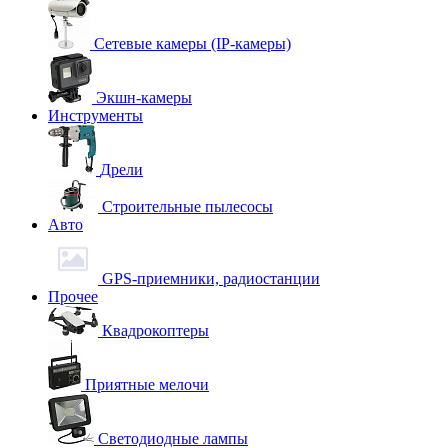
Сетевые камеры (IP-камеры)
Экшн-камеры
Инструменты
Дрели
Строительные пылесосы
Авто
GPS-приемники, радиостанции
Прочее
Квадрокоптеры
Приятные мелочи
Светодиодные лампы