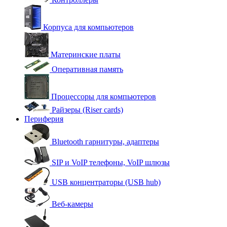
Корпуса для компьютеров
Материнские платы
Оперативная память
Процессоры для компьютеров
Райзеры (Riser cards)
Периферия
Bluetooth гарнитуры, адаптеры
SIP и VoIP телефоны, VoIP шлюзы
USB концентраторы (USB hub)
Веб-камеры