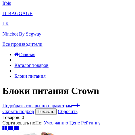
Irbis
IT BAGGAGE
LK
Ninebot By Segway
Все производители
Главная
|
Каталог товаров
|
Блоки питания
Блоки питания Crown
Подобрать товары по параметрам
Скрыть подбор
Сбросить
Показать
Товаров:
0
Сортировать по
По
:
Умолчанию
Цене
Рейтингу