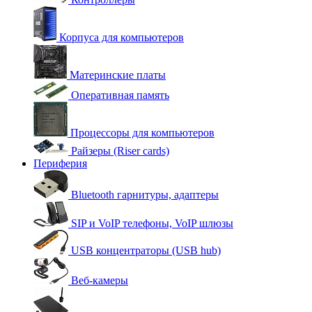
Корпуса для компьютеров
Материнские платы
Оперативная память
Процессоры для компьютеров
Райзеры (Riser cards)
Периферия
Bluetooth гарнитуры, адаптеры
SIP и VoIP телефоны, VoIP шлюзы
USB концентраторы (USB hub)
Веб-камеры