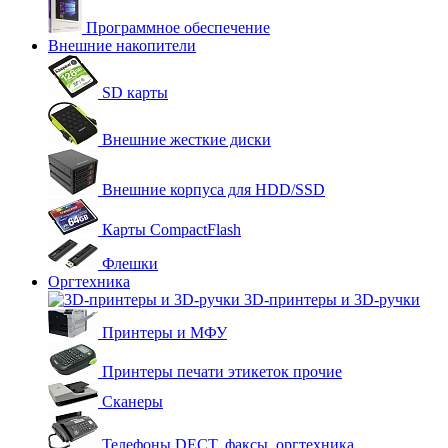
Программное обеспечение
Внешние накопители
SD карты
Внешние жесткие диски
Внешние корпуса для HDD/SSD
Карты CompactFlash
Флешки
Оргтехника
3D-принтеры и 3D-ручки
Принтеры и МФУ
Принтеры печати этикеток прочие
Сканеры
Телефоны DECT, факсы, оргтехника