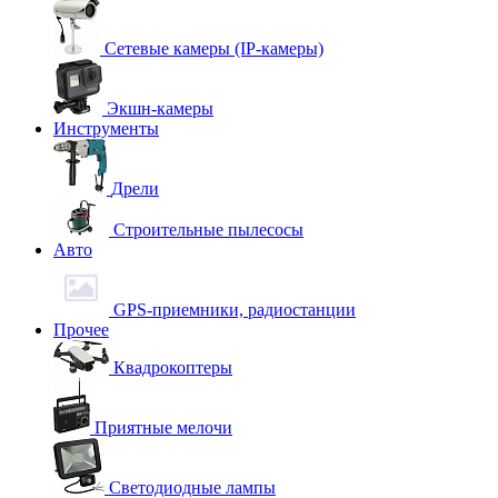
Сетевые камеры (IP-камеры)
Экшн-камеры
Инструменты
Дрели
Строительные пылесосы
Авто
GPS-приемники, радиостанции
Прочее
Квадрокоптеры
Приятные мелочи
Светодиодные лампы