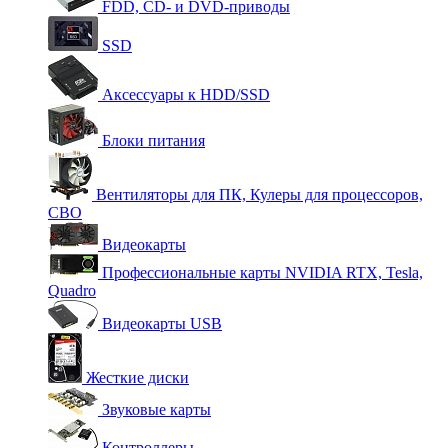
FDD, CD- и DVD-приводы
SSD
Аксессуары к HDD/SSD
Блоки питания
Вентиляторы для ПК, Кулеры для процессоров,
СВО
Видеокарты
Профессиональные карты NVIDIA RTX, Tesla,
Quadro
Видеокарты USB
Жесткие диски
Звуковые карты
Контроллеры