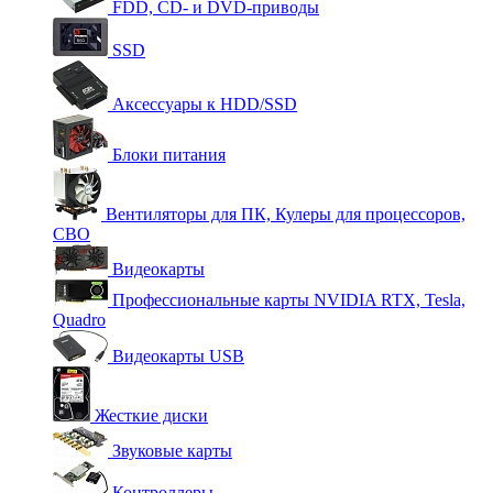
FDD, CD- и DVD-приводы
SSD
Аксессуары к HDD/SSD
Блоки питания
Вентиляторы для ПК, Кулеры для процессоров,
СВО
Видеокарты
Профессиональные карты NVIDIA RTX, Tesla,
Quadro
Видеокарты USB
Жесткие диски
Звуковые карты
Контроллеры