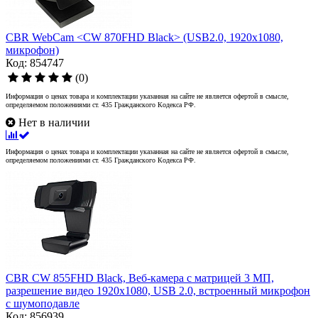
CBR WebCam <CW 870FHD Black> (USB2.0, 1920x1080,
микрофон)
Код: 854747
(0)
Информация о ценах товара и комплектации указанная на сайте не является офертой в смысле,
определяемом положениями ст. 435 Гражданского Кодекса РФ.
Нет в наличии
Информация о ценах товара и комплектации указанная на сайте не является офертой в смысле,
определяемом положениями ст. 435 Гражданского Кодекса РФ.
CBR CW 855FHD Black, Веб-камера с матрицей 3 МП,
разрешение видео 1920х1080, USB 2.0, встроенный микрофон
с шумоподавле
Код: 856939