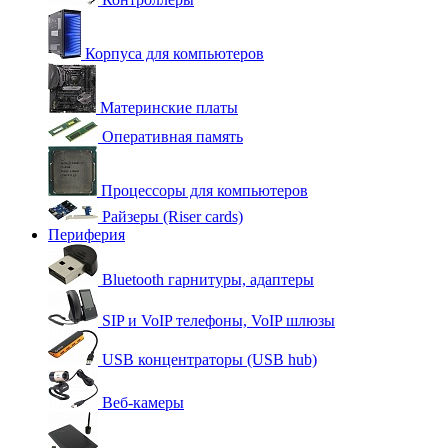
Корпуса для компьютеров
Материнские платы
Оперативная память
Процессоры для компьютеров
Райзеры (Riser cards)
Периферия
Bluetooth гарнитуры, адаптеры
SIP и VoIP телефоны, VoIP шлюзы
USB концентраторы (USB hub)
Веб-камеры