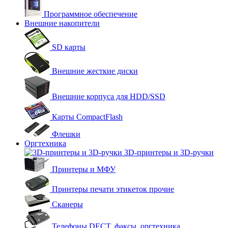
Программное обеспечение
Внешние накопители
SD карты
Внешние жесткие диски
Внешние корпуса для HDD/SSD
Карты CompactFlash
Флешки
Оргтехника
3D-принтеры и 3D-ручки
Принтеры и МФУ
Принтеры печати этикеток прочие
Сканеры
Телефоны DECT, факсы, оргтехника