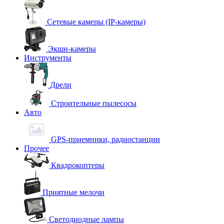
Сетевые камеры (IP-камеры)
Экшн-камеры
Инструменты
Дрели
Строительные пылесосы
Авто
GPS-приемники, радиостанции
Прочее
Квадрокоптеры
Приятные мелочи
Светодиодные лампы