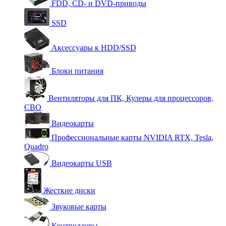
FDD, CD- и DVD-приводы
SSD
Аксессуары к HDD/SSD
Блоки питания
Вентиляторы для ПК, Кулеры для процессоров,
СВО
Видеокарты
Профессиональные карты NVIDIA RTX, Tesla,
Quadro
Видеокарты USB
Жесткие диски
Звуковые карты
Контроллеры