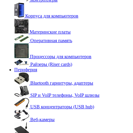
Корпуса для компьютеров
Материнские платы
Оперативная память
Процессоры для компьютеров
Райзеры (Riser cards)
Периферия
Bluetooth гарнитуры, адаптеры
SIP и VoIP телефоны, VoIP шлюзы
USB концентраторы (USB hub)
Веб-камеры