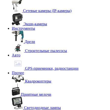
Сетевые камеры (IP-камеры)
Экшн-камеры
Инструменты
Дрели
Строительные пылесосы
Авто
GPS-приемники, радиостанции
Прочее
Квадрокоптеры
Приятные мелочи
Светодиодные лампы