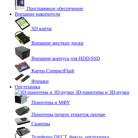
Программное обеспечение
Внешние накопители
SD карты
Внешние жесткие диски
Внешние корпуса для HDD/SSD
Карты CompactFlash
Флешки
Оргтехника
3D-принтеры и 3D-ручки
Принтеры и МФУ
Принтеры печати этикеток прочие
Сканеры
Телефоны DECT, факсы, оргтехника