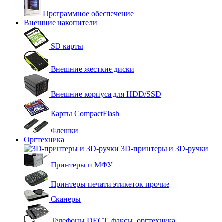
Программное обеспечение
Внешние накопители
SD карты
Внешние жесткие диски
Внешние корпуса для HDD/SSD
Карты CompactFlash
Флешки
Оргтехника
3D-принтеры и 3D-ручки
Принтеры и МФУ
Принтеры печати этикеток прочие
Сканеры
Телефоны DECT, факсы, оргтехника