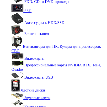
FDD, CD- и DVD-приводы
SSD
Аксессуары к HDD/SSD
Блоки питания
Вентиляторы для ПК, Кулеры для процессоров,
СВО
Видеокарты
Профессиональные карты NVIDIA RTX, Tesla,
Quadro
Видеокарты USB
Жесткие диски
Звуковые карты
Контроллеры