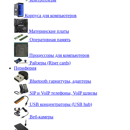
Корпуса для компьютеров
Материнские платы
Оперативная память
Процессоры для компьютеров
Райзеры (Riser cards)
Периферия
Bluetooth гарнитуры, адаптеры
SIP и VoIP телефоны, VoIP шлюзы
USB концентраторы (USB hub)
Веб-камеры