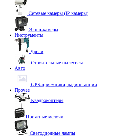
Сетевые камеры (IP-камеры)
Экшн-камеры
Инструменты
Дрели
Строительные пылесосы
Авто
GPS-приемники, радиостанции
Прочее
Квадрокоптеры
Приятные мелочи
Светодиодные лампы