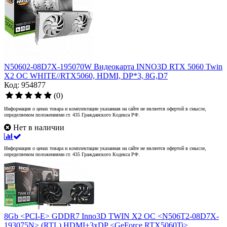
N50602-08D7X-195070W Видеокарта INNO3D RTX 5060 Twin
X2 OC WHITE//RTX5060, HDMI, DP*3, 8G,D7
Код: 954877
(0)
Информация о ценах товара и комплектации указанная на сайте не является офертой в смысле,
определяемом положениями ст. 435 Гражданского Кодекса РФ.
Нет в наличии
Информация о ценах товара и комплектации указанная на сайте не является офертой в смысле,
определяемом положениями ст. 435 Гражданского Кодекса РФ.
8Gb <PCI-E> GDDR7 Inno3D TWIN X2 OC <N506T2-08D7X-
193075N> (RTL) HDMI+3xDP <GeForce RTX5060Ti>