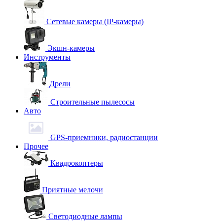
Сетевые камеры (IP-камеры)
Экшн-камеры
Инструменты
Дрели
Строительные пылесосы
Авто
GPS-приемники, радиостанции
Прочее
Квадрокоптеры
Приятные мелочи
Светодиодные лампы