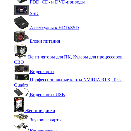
FDD, CD- и DVD-приводы
SSD
Аксессуары к HDD/SSD
Блоки питания
Вентиляторы для ПК, Кулеры для процессоров,
СВО
Видеокарты
Профессиональные карты NVIDIA RTX, Tesla,
Quadro
Видеокарты USB
Жесткие диски
Звуковые карты
Контроллеры