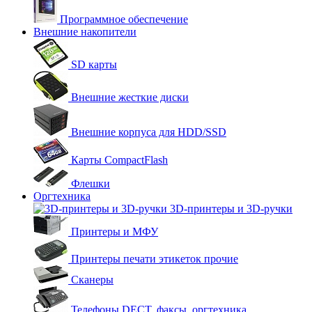
Программное обеспечение
Внешние накопители
SD карты
Внешние жесткие диски
Внешние корпуса для HDD/SSD
Карты CompactFlash
Флешки
Оргтехника
3D-принтеры и 3D-ручки
Принтеры и МФУ
Принтеры печати этикеток прочие
Сканеры
Телефоны DECT, факсы, оргтехника