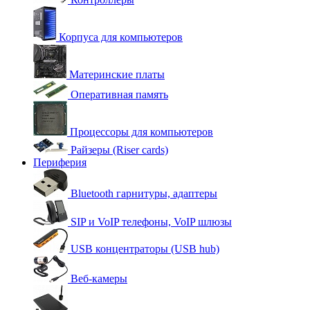
Корпуса для компьютеров
Материнские платы
Оперативная память
Процессоры для компьютеров
Райзеры (Riser cards)
Периферия
Bluetooth гарнитуры, адаптеры
SIP и VoIP телефоны, VoIP шлюзы
USB концентраторы (USB hub)
Веб-камеры