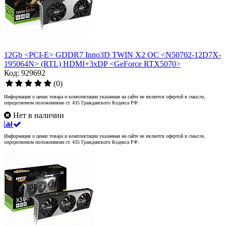
12Gb <PCI-E> GDDR7 Inno3D TWIN X2 OC <N50702-12D7X-
195064N> (RTL) HDMI+3xDP <GeForce RTX5070>
Код: 929692
(0)
Информация о ценах товара и комплектации указанная на сайте не является офертой в смысле,
определяемом положениями ст. 435 Гражданского Кодекса РФ.
Нет в наличии
Информация о ценах товара и комплектации указанная на сайте не является офертой в смысле,
определяемом положениями ст. 435 Гражданского Кодекса РФ.