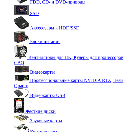
FDD, CD- и DVD-приводы
SSD
Аксессуары к HDD/SSD
Блоки питания
Вентиляторы для ПК, Кулеры для процессоров,
СВО
Видеокарты
Профессиональные карты NVIDIA RTX, Tesla,
Quadro
Видеокарты USB
Жесткие диски
Звуковые карты
Контроллеры