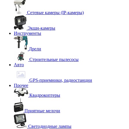
Сетевые камеры (IP-камеры)
Экшн-камеры
Инструменты
Дрели
Строительные пылесосы
Авто
GPS-приемники, радиостанции
Прочее
Квадрокоптеры
Приятные мелочи
Светодиодные лампы