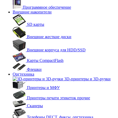
Программное обеспечение
Внешние накопители
SD карты
Внешние жесткие диски
Внешние корпуса для HDD/SSD
Карты CompactFlash
Флешки
Оргтехника
3D-принтеры и 3D-ручки
Принтеры и МФУ
Принтеры печати этикеток прочие
Сканеры
Телефоны DECT, факсы, оргтехника