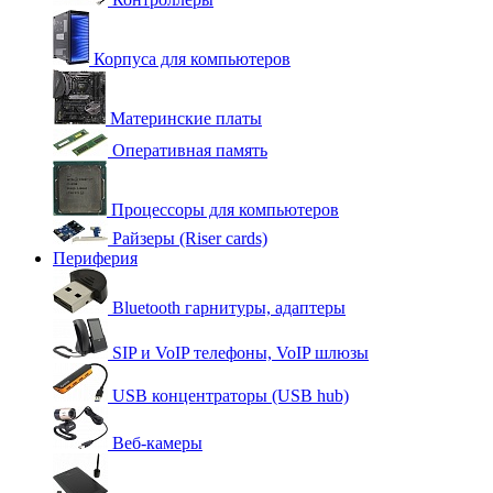
Корпуса для компьютеров
Материнские платы
Оперативная память
Процессоры для компьютеров
Райзеры (Riser cards)
Периферия
Bluetooth гарнитуры, адаптеры
SIP и VoIP телефоны, VoIP шлюзы
USB концентраторы (USB hub)
Веб-камеры