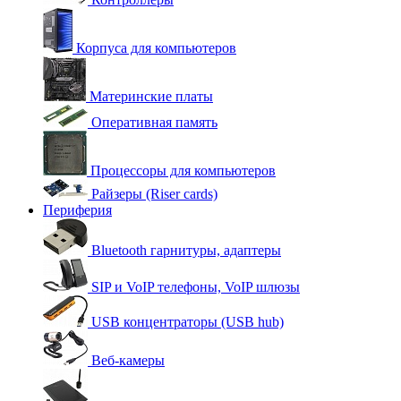
Корпуса для компьютеров
Материнские платы
Оперативная память
Процессоры для компьютеров
Райзеры (Riser cards)
Периферия
Bluetooth гарнитуры, адаптеры
SIP и VoIP телефоны, VoIP шлюзы
USB концентраторы (USB hub)
Веб-камеры