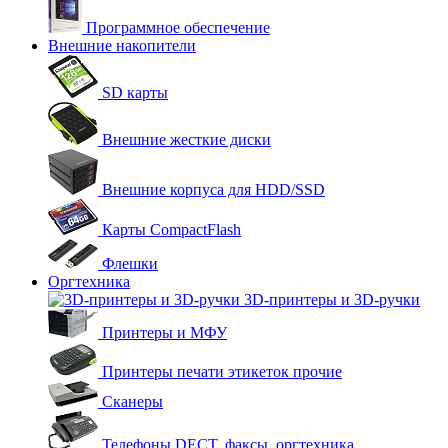
Программное обеспечение
Внешние накопители
SD карты
Внешние жесткие диски
Внешние корпуса для HDD/SSD
Карты CompactFlash
Флешки
Оргтехника
3D-принтеры и 3D-ручки
Принтеры и МФУ
Принтеры печати этикеток прочие
Сканеры
Телефоны DECT, факсы, оргтехника