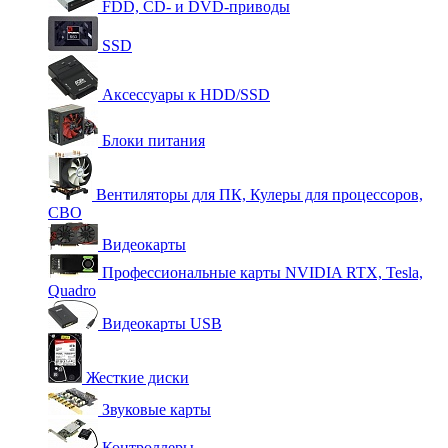
FDD, CD- и DVD-приводы
SSD
Аксессуары к HDD/SSD
Блоки питания
Вентиляторы для ПК, Кулеры для процессоров,
СВО
Видеокарты
Профессиональные карты NVIDIA RTX, Tesla,
Quadro
Видеокарты USB
Жесткие диски
Звуковые карты
Контроллеры