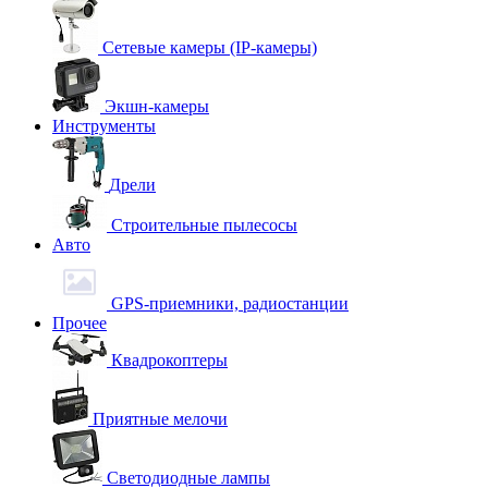
Сетевые камеры (IP-камеры)
Экшн-камеры
Инструменты
Дрели
Строительные пылесосы
Авто
GPS-приемники, радиостанции
Прочее
Квадрокоптеры
Приятные мелочи
Светодиодные лампы