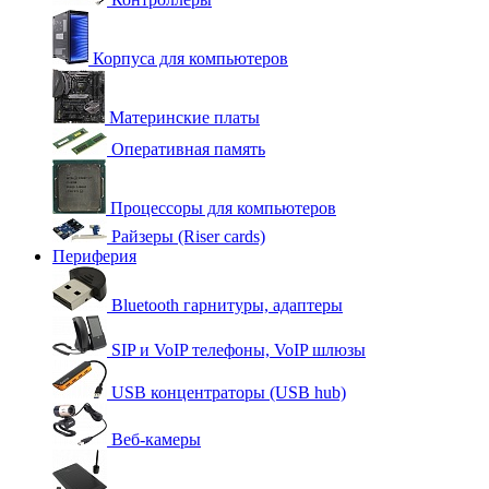
Корпуса для компьютеров
Материнские платы
Оперативная память
Процессоры для компьютеров
Райзеры (Riser cards)
Периферия
Bluetooth гарнитуры, адаптеры
SIP и VoIP телефоны, VoIP шлюзы
USB концентраторы (USB hub)
Веб-камеры