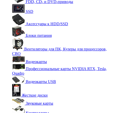
FDD, CD- и DVD-приводы
SSD
Аксессуары к HDD/SSD
Блоки питания
Вентиляторы для ПК, Кулеры для процессоров,
СВО
Видеокарты
Профессиональные карты NVIDIA RTX, Tesla,
Quadro
Видеокарты USB
Жесткие диски
Звуковые карты
Контроллеры