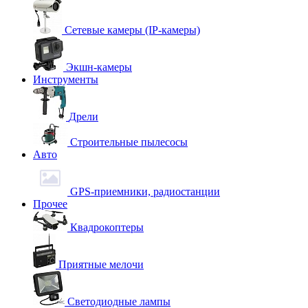
Сетевые камеры (IP-камеры)
Экшн-камеры
Инструменты
Дрели
Строительные пылесосы
Авто
GPS-приемники, радиостанции
Прочее
Квадрокоптеры
Приятные мелочи
Светодиодные лампы