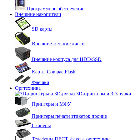
Программное обеспечение
Внешние накопители
SD карты
Внешние жесткие диски
Внешние корпуса для HDD/SSD
Карты CompactFlash
Флешки
Оргтехника
3D-принтеры и 3D-ручки
Принтеры и МФУ
Принтеры печати этикеток прочие
Сканеры
Телефоны DECT, факсы, оргтехника