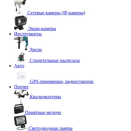
Сетевые камеры (IP-камеры)
Экшн-камеры
Инструменты
Дрели
Строительные пылесосы
Авто
GPS-приемники, радиостанции
Прочее
Квадрокоптеры
Приятные мелочи
Светодиодные лампы