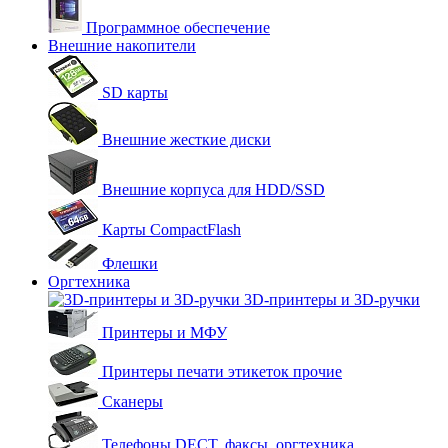
Программное обеспечение
Внешние накопители
SD карты
Внешние жесткие диски
Внешние корпуса для HDD/SSD
Карты CompactFlash
Флешки
Оргтехника
3D-принтеры и 3D-ручки
Принтеры и МФУ
Принтеры печати этикеток прочие
Сканеры
Телефоны DECT, факсы, оргтехника