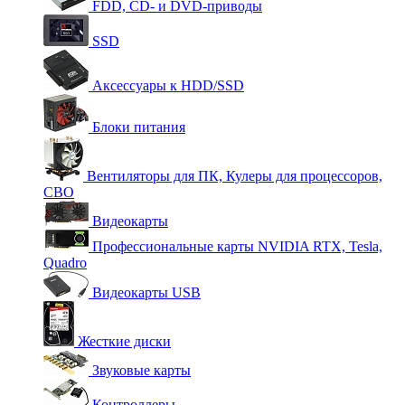
FDD, CD- и DVD-приводы
SSD
Аксессуары к HDD/SSD
Блоки питания
Вентиляторы для ПК, Кулеры для процессоров,
СВО
Видеокарты
Профессиональные карты NVIDIA RTX, Tesla,
Quadro
Видеокарты USB
Жесткие диски
Звуковые карты
Контроллеры