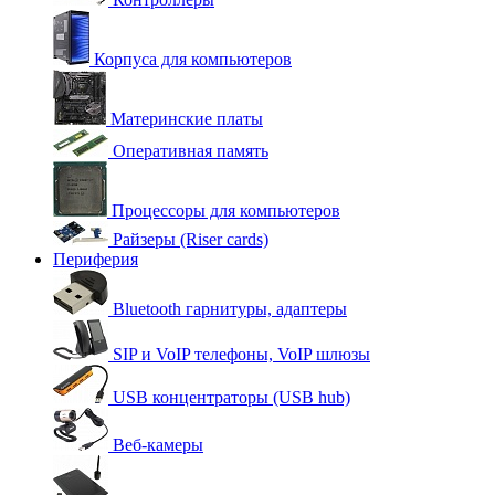
Корпуса для компьютеров
Материнские платы
Оперативная память
Процессоры для компьютеров
Райзеры (Riser cards)
Периферия
Bluetooth гарнитуры, адаптеры
SIP и VoIP телефоны, VoIP шлюзы
USB концентраторы (USB hub)
Веб-камеры