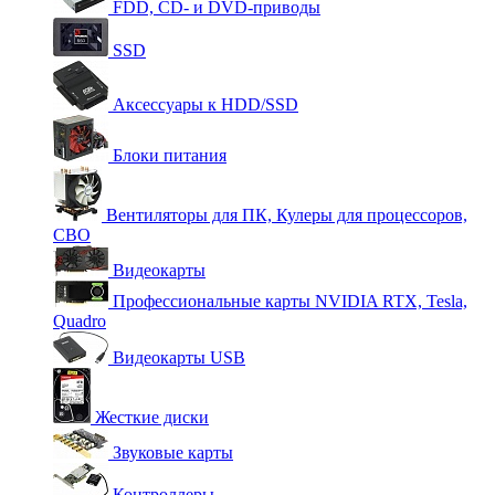
FDD, CD- и DVD-приводы
SSD
Аксессуары к HDD/SSD
Блоки питания
Вентиляторы для ПК, Кулеры для процессоров,
СВО
Видеокарты
Профессиональные карты NVIDIA RTX, Tesla,
Quadro
Видеокарты USB
Жесткие диски
Звуковые карты
Контроллеры