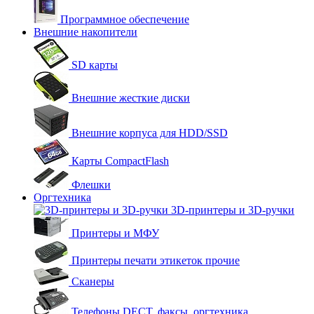
Программное обеспечение
Внешние накопители
SD карты
Внешние жесткие диски
Внешние корпуса для HDD/SSD
Карты CompactFlash
Флешки
Оргтехника
3D-принтеры и 3D-ручки
Принтеры и МФУ
Принтеры печати этикеток прочие
Сканеры
Телефоны DECT, факсы, оргтехника