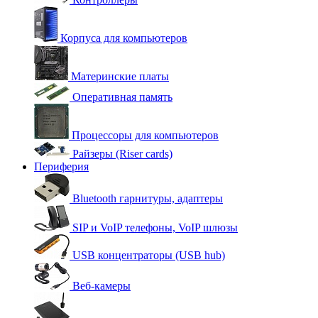
Корпуса для компьютеров
Материнские платы
Оперативная память
Процессоры для компьютеров
Райзеры (Riser cards)
Периферия
Bluetooth гарнитуры, адаптеры
SIP и VoIP телефоны, VoIP шлюзы
USB концентраторы (USB hub)
Веб-камеры