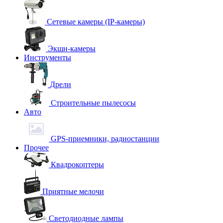
Сетевые камеры (IP-камеры)
Экшн-камеры
Инструменты
Дрели
Строительные пылесосы
Авто
GPS-приемники, радиостанции
Прочее
Квадрокоптеры
Приятные мелочи
Светодиодные лампы