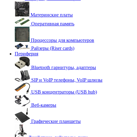
Материнские платы
Оперативная память
Процессоры для компьютеров
Райзеры (Riser cards)
Периферия
Bluetooth гарнитуры, адаптеры
SIP и VoIP телефоны, VoIP шлюзы
USB концентраторы (USB hub)
Веб-камеры
Графические планшеты