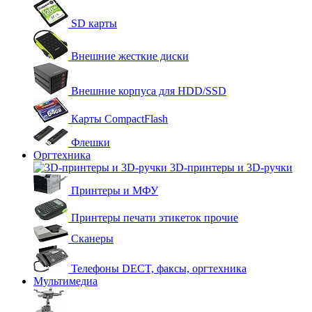
SD карты
Внешние жесткие диски
Внешние корпуса для HDD/SSD
Карты CompactFlash
Флешки
Оргтехника
3D-принтеры и 3D-ручки
Принтеры и МФУ
Принтеры печати этикеток прочие
Сканеры
Телефоны DECT, факсы, оргтехника
Мультимедиа