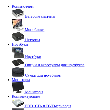
Компьютеры
Barebone системы
Моноблоки
Неттопы
Ноутбуки
Ноутбуки
Опции и аксессуары для ноутбуков
Сумки для ноутбуков
Мониторы
Мониторы
Комплектующие
FDD, CD- и DVD-приводы