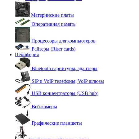
Материнские платы
Оперативная память
Процессоры для компьютеров
Райзеры (Riser cards)
Периферия
Bluetooth гарнитуры, адаптеры
SIP и VoIP телефоны, VoIP шлюзы
USB концентраторы (USB hub)
Веб-камеры
Графические планшеты