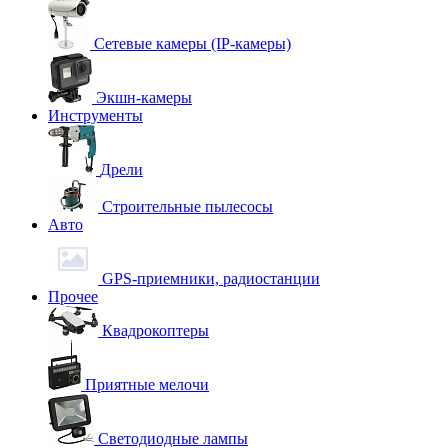
Сетевые камеры (IP-камеры)
Экшн-камеры
Инструменты
Дрели
Строительные пылесосы
Авто
GPS-приемники, радиостанции
Прочее
Квадрокоптеры
Приятные мелочи
Светодиодные лампы