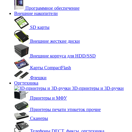
Программное обеспечение
Внешние накопители
SD карты
Внешние жесткие диски
Внешние корпуса для HDD/SSD
Карты CompactFlash
Флешки
Оргтехника
3D-принтеры и 3D-ручки
Принтеры и МФУ
Принтеры печати этикеток прочие
Сканеры
Телефоны DECT, факсы, оргтехника