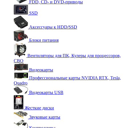
FDD, CD- и DVD-приводы
SSD
Аксессуары к HDD/SSD
Блоки питания
Вентиляторы для ПК, Кулеры для процессоров,
СВО
Видеокарты
Профессиональные карты NVIDIA RTX, Tesla,
Quadro
Видеокарты USB
Жесткие диски
Звуковые карты
Контроллеры