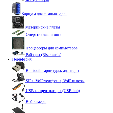
Корпуса для компьютеров
Материнские платы
Оперативная память
Процессоры для компьютеров
Райзеры (Riser cards)
Периферия
Bluetooth гарнитуры, адаптеры
SIP и VoIP телефоны, VoIP шлюзы
USB концентраторы (USB hub)
Веб-камеры