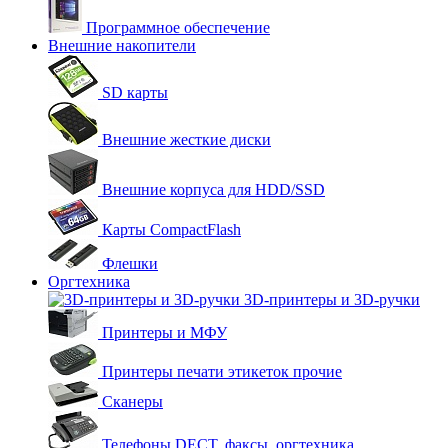
Программное обеспечение
Внешние накопители
SD карты
Внешние жесткие диски
Внешние корпуса для HDD/SSD
Карты CompactFlash
Флешки
Оргтехника
3D-принтеры и 3D-ручки
Принтеры и МФУ
Принтеры печати этикеток прочие
Сканеры
Телефоны DECT, факсы, оргтехника