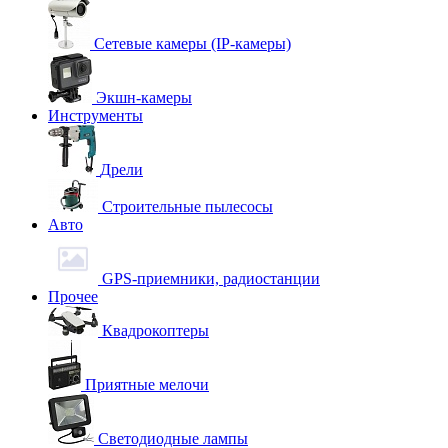
Сетевые камеры (IP-камеры)
Экшн-камеры
Инструменты
Дрели
Строительные пылесосы
Авто
GPS-приемники, радиостанции
Прочее
Квадрокоптеры
Приятные мелочи
Светодиодные лампы