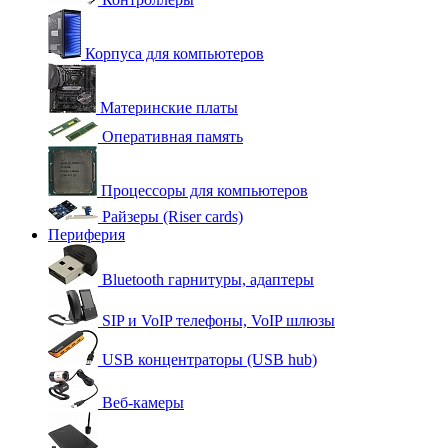
Корпуса для компьютеров
Материнские платы
Оперативная память
Процессоры для компьютеров
Райзеры (Riser cards)
Периферия
Bluetooth гарнитуры, адаптеры
SIP и VoIP телефоны, VoIP шлюзы
USB концентраторы (USB hub)
Веб-камеры