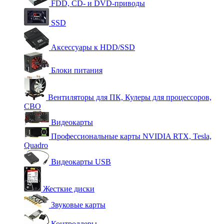
FDD, CD- и DVD-приводы
SSD
Аксессуары к HDD/SSD
Блоки питания
Вентиляторы для ПК, Кулеры для процессоров,
СВО
Видеокарты
Профессиональные карты NVIDIA RTX, Tesla,
Quadro
Видеокарты USB
Жесткие диски
Звуковые карты
Контроллеры