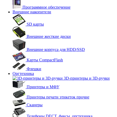
Программное обеспечение
Внешние накопители
SD карты
Внешние жесткие диски
Внешние корпуса для HDD/SSD
Карты CompactFlash
Флешки
Оргтехника
3D-принтеры и 3D-ручки
Принтеры и МФУ
Принтеры печати этикеток прочие
Сканеры
Телефоны DECT, факсы, оргтехника