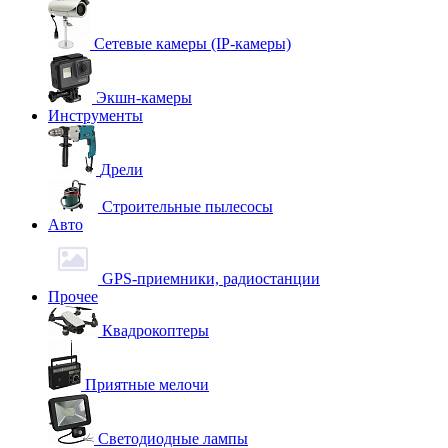
Сетевые камеры (IP-камеры)
Экшн-камеры
Инструменты
Дрели
Строительные пылесосы
Авто
GPS-приемники, радиостанции
Прочее
Квадрокоптеры
Приятные мелочи
Светодиодные лампы