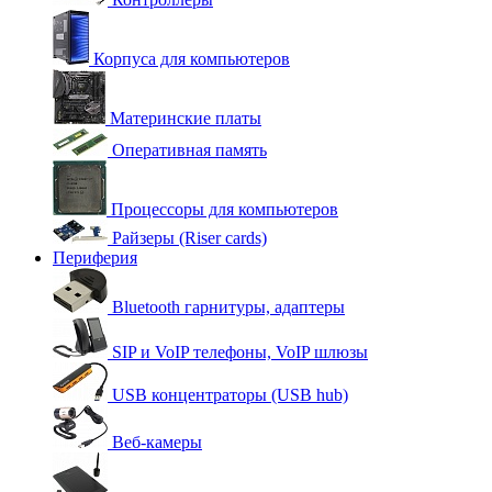
Корпуса для компьютеров
Материнские платы
Оперативная память
Процессоры для компьютеров
Райзеры (Riser cards)
Периферия
Bluetooth гарнитуры, адаптеры
SIP и VoIP телефоны, VoIP шлюзы
USB концентраторы (USB hub)
Веб-камеры