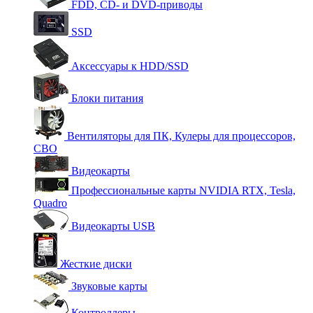
FDD, CD- и DVD-приводы
SSD
Аксессуары к HDD/SSD
Блоки питания
Вентиляторы для ПК, Кулеры для процессоров,
СВО
Видеокарты
Профессиональные карты NVIDIA RTX, Tesla,
Quadro
Видеокарты USB
Жесткие диски
Звуковые карты
Контроллеры