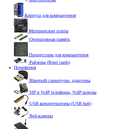
Корпуса для компьютеров
Материнские платы
Оперативная память
Процессоры для компьютеров
Райзеры (Riser cards)
Периферия
Bluetooth гарнитуры, адаптеры
SIP и VoIP телефоны, VoIP шлюзы
USB концентраторы (USB hub)
Веб-камеры