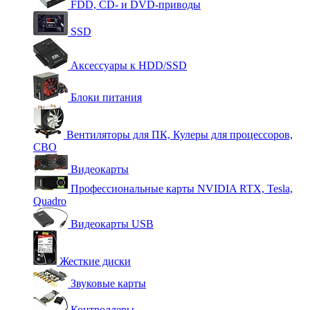
FDD, CD- и DVD-приводы
SSD
Аксессуары к HDD/SSD
Блоки питания
Вентиляторы для ПК, Кулеры для процессоров,
СВО
Видеокарты
Профессиональные карты NVIDIA RTX, Tesla,
Quadro
Видеокарты USB
Жесткие диски
Звуковые карты
Контроллеры