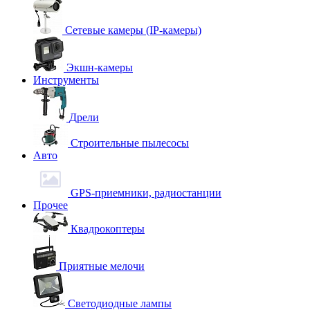
Сетевые камеры (IP-камеры)
Экшн-камеры
Инструменты
Дрели
Строительные пылесосы
Авто
GPS-приемники, радиостанции
Прочее
Квадрокоптеры
Приятные мелочи
Светодиодные лампы