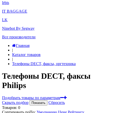
Irbis
IT BAGGAGE
LK
Ninebot By Segway
Все производители
Главная
|
Каталог товаров
|
Телефоны DECT, факсы, оргтехника
Телефоны DECT, факсы
Philips
Подобрать товары по параметрам
Скрыть подбор
Сбросить
Показать
Товаров:
0
Сортировать по
По
:
Умолчанию
Цене
Рейтингу