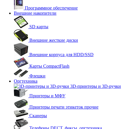
Программное обеспечение
Внешние накопители
SD карты
Внешние жесткие диски
Внешние корпуса для HDD/SSD
Карты CompactFlash
Флешки
Оргтехника
3D-принтеры и 3D-ручки
Принтеры и МФУ
Принтеры печати этикеток прочие
Сканеры
Телефоны DECT, факсы, оргтехника