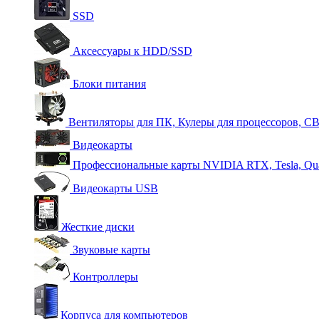
SSD
Аксессуары к HDD/SSD
Блоки питания
Вентиляторы для ПК, Кулеры для процессоров, С
Видеокарты
Профессиональные карты NVIDIA RTX, Tesla, Qu
Видеокарты USB
Жесткие диски
Звуковые карты
Контроллеры
Корпуса для компьютеров