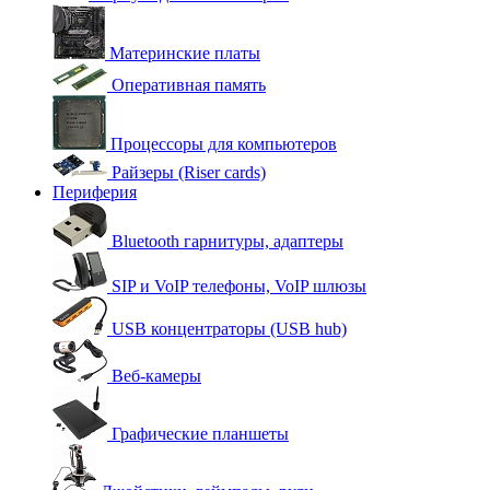
Материнские платы
Оперативная память
Процессоры для компьютеров
Райзеры (Riser cards)
Периферия
Bluetooth гарнитуры, адаптеры
SIP и VoIP телефоны, VoIP шлюзы
USB концентраторы (USB hub)
Веб-камеры
Графические планшеты