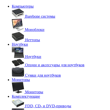
Компьютеры
Barebone системы
Моноблоки
Неттопы
Ноутбуки
Ноутбуки
Опции и аксессуары для ноутбуков
Сумки для ноутбуков
Мониторы
Мониторы
Комплектующие
FDD, CD- и DVD-приводы