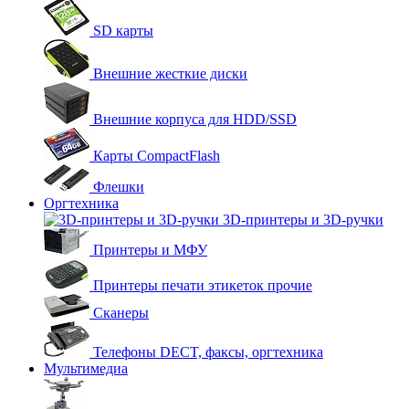
SD карты
Внешние жесткие диски
Внешние корпуса для HDD/SSD
Карты CompactFlash
Флешки
Оргтехника
3D-принтеры и 3D-ручки
Принтеры и МФУ
Принтеры печати этикеток прочие
Сканеры
Телефоны DECT, факсы, оргтехника
Мультимедиа