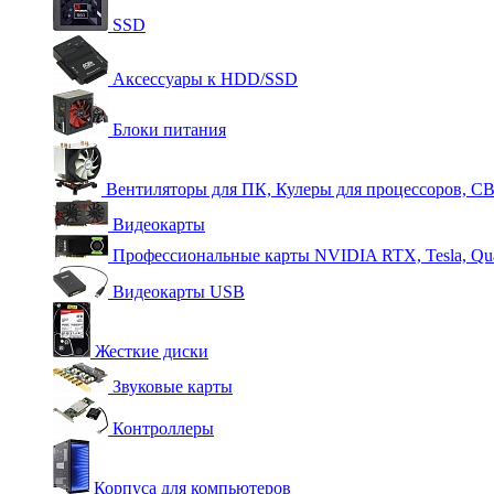
SSD
Аксессуары к HDD/SSD
Блоки питания
Вентиляторы для ПК, Кулеры для процессоров, С
Видеокарты
Профессиональные карты NVIDIA RTX, Tesla, Qu
Видеокарты USB
Жесткие диски
Звуковые карты
Контроллеры
Корпуса для компьютеров