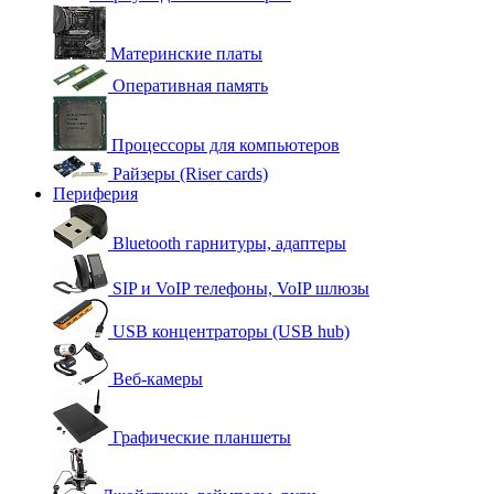
Материнские платы
Оперативная память
Процессоры для компьютеров
Райзеры (Riser cards)
Периферия
Bluetooth гарнитуры, адаптеры
SIP и VoIP телефоны, VoIP шлюзы
USB концентраторы (USB hub)
Веб-камеры
Графические планшеты