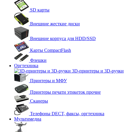
SD карты
Внешние жесткие диски
Внешние корпуса для HDD/SSD
Карты CompactFlash
Флешки
Оргтехника
3D-принтеры и 3D-ручки
Принтеры и МФУ
Принтеры печати этикеток прочие
Сканеры
Телефоны DECT, факсы, оргтехника
Мультимедиа