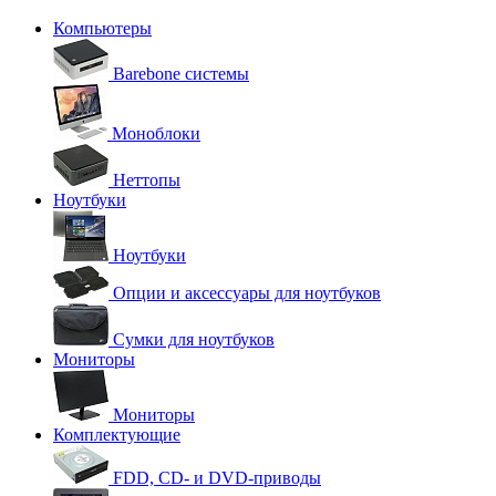
Компьютеры
Barebone системы
Моноблоки
Неттопы
Ноутбуки
Ноутбуки
Опции и аксессуары для ноутбуков
Сумки для ноутбуков
Мониторы
Мониторы
Комплектующие
FDD, CD- и DVD-приводы