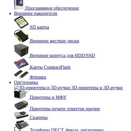
Программное обеспечение
Внешние накопители
SD карты
Внешние жесткие диски
Внешние корпуса для HDD/SSD
Карты CompactFlash
Флешки
Оргтехника
3D-принтеры и 3D-ручки
Принтеры и МФУ
Принтеры печати этикеток прочие
Сканеры
Телефоны DECT, факсы, оргтехника