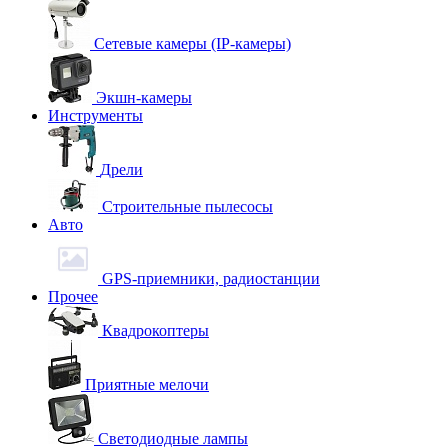
Сетевые камеры (IP-камеры)
Экшн-камеры
Инструменты
Дрели
Строительные пылесосы
Авто
GPS-приемники, радиостанции
Прочее
Квадрокоптеры
Приятные мелочи
Светодиодные лампы