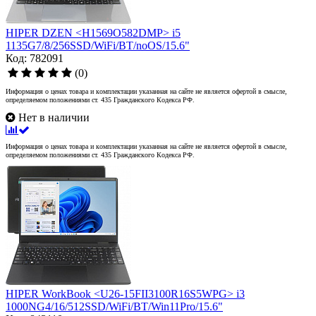
HIPER DZEN <H1569O582DMP> i5
1135G7/8/256SSD/WiFi/BT/noOS/15.6"
Код: 782091
(0)
Информация о ценах товара и комплектации указанная на сайте не является офертой в смысле,
определяемом положениями ст. 435 Гражданского Кодекса РФ.
Нет в наличии
Информация о ценах товара и комплектации указанная на сайте не является офертой в смысле,
определяемом положениями ст. 435 Гражданского Кодекса РФ.
HIPER WorkBook <U26-15FII3100R16S5WPG> i3
1000NG4/16/512SSD/WiFi/BT/Win11Pro/15.6"