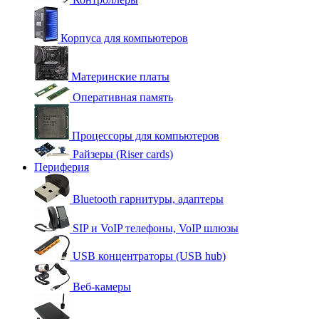
Корпуса для компьютеров
Материнские платы
Оперативная память
Процессоры для компьютеров
Райзеры (Riser cards)
Периферия
Bluetooth гарнитуры, адаптеры
SIP и VoIP телефоны, VoIP шлюзы
USB концентраторы (USB hub)
Веб-камеры