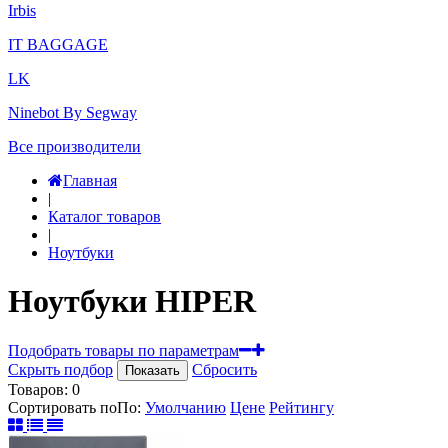
Irbis
IT BAGGAGE
LK
Ninebot By Segway
Все производители
Главная
|
Каталог товаров
|
Ноутбуки
Ноутбуки HIPER
Подобрать товары по параметрам
Скрыть подбор
Сбросить
Показать
Товаров:
0
Сортировать по
По
:
Умолчанию
Цене
Рейтингу