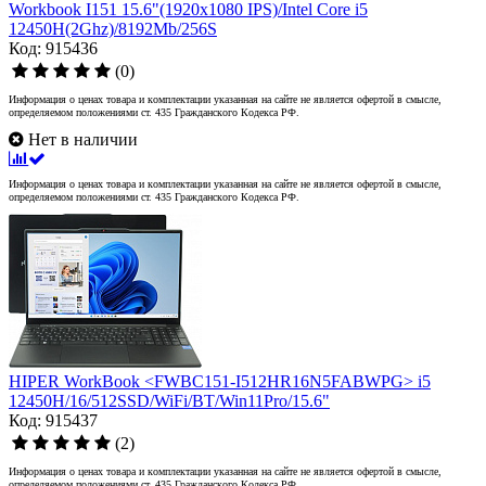
Workbook I151 15.6"(1920x1080 IPS)/Intel Core i5
12450H(2Ghz)/8192Mb/256S
Код: 915436
(0)
Информация о ценах товара и комплектации указанная на сайте не является офертой в смысле,
определяемом положениями ст. 435 Гражданского Кодекса РФ.
Нет в наличии
Информация о ценах товара и комплектации указанная на сайте не является офертой в смысле,
определяемом положениями ст. 435 Гражданского Кодекса РФ.
HIPER WorkBook <FWBC151-I512HR16N5FABWPG> i5
12450H/16/512SSD/WiFi/BT/Win11Pro/15.6"
Код: 915437
(2)
Информация о ценах товара и комплектации указанная на сайте не является офертой в смысле,
определяемом положениями ст. 435 Гражданского Кодекса РФ.