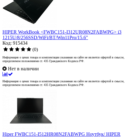
HIPER WorkBook <FWBC151-I312UR08N2FABWPG> i3
1215U/8/256SSD/WiFi/BT/Win11Pro/15.6"
Код: 915434
(0)
Информация о ценах товара и комплектации указанная на сайте не является офертой в смысле,
определяемом положениями ст. 435 Гражданского Кодекса РФ.
Нет в наличии
Информация о ценах товара и комплектации указанная на сайте не является офертой в смысле,
определяемом положениями ст. 435 Гражданского Кодекса РФ.
Hiper FWBC151-I512HR08N2FABWPG Ноутбук/ HIPER