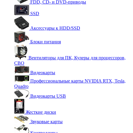
FDD, CD- и DVD-приводы
SSD
Аксессуары к HDD/SSD
Блоки питания
Вентиляторы для ПК, Кулеры для процессоров,
СВО
Видеокарты
Профессиональные карты NVIDIA RTX, Tesla,
Quadro
Видеокарты USB
Жесткие диски
Звуковые карты
Контроллеры