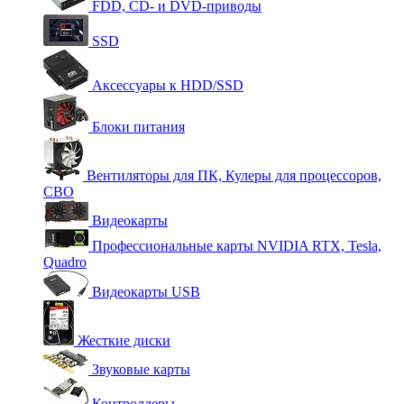
FDD, CD- и DVD-приводы
SSD
Аксессуары к HDD/SSD
Блоки питания
Вентиляторы для ПК, Кулеры для процессоров,
СВО
Видеокарты
Профессиональные карты NVIDIA RTX, Tesla,
Quadro
Видеокарты USB
Жесткие диски
Звуковые карты
Контроллеры