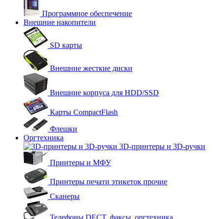
Программное обеспечение
Внешние накопители
SD карты
Внешние жесткие диски
Внешние корпуса для HDD/SSD
Карты CompactFlash
Флешки
Оргтехника
3D-принтеры и 3D-ручки
Принтеры и МФУ
Принтеры печати этикеток прочие
Сканеры
Телефоны DECT, факсы, оргтехника