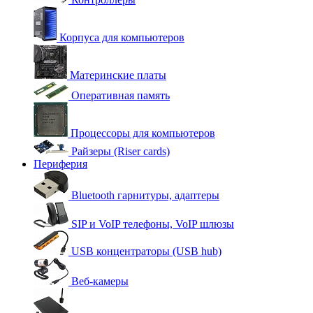
Корпуса для компьютеров
Материнские платы
Оперативная память
Процессоры для компьютеров
Райзеры (Riser cards)
Периферия
Bluetooth гарнитуры, адаптеры
SIP и VoIP телефоны, VoIP шлюзы
USB концентраторы (USB hub)
Веб-камеры