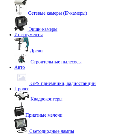
Сетевые камеры (IP-камеры)
Экшн-камеры
Инструменты
Дрели
Строительные пылесосы
Авто
GPS-приемники, радиостанции
Прочее
Квадрокоптеры
Приятные мелочи
Светодиодные лампы