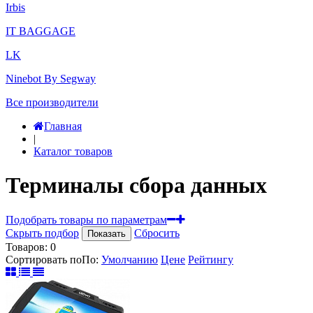
Irbis
IT BAGGAGE
LK
Ninebot By Segway
Все производители
Главная
|
Каталог товаров
Терминалы сбора данных
Подобрать товары по параметрам
Скрыть подбор
Сбросить
Показать
Товаров:
0
Сортировать по
По
:
Умолчанию
Цене
Рейтингу