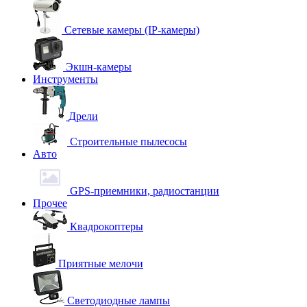
Сетевые камеры (IP-камеры)
Экшн-камеры
Инструменты
Дрели
Строительные пылесосы
Авто
GPS-приемники, радиостанции
Прочее
Квадрокоптеры
Приятные мелочи
Светодиодные лампы