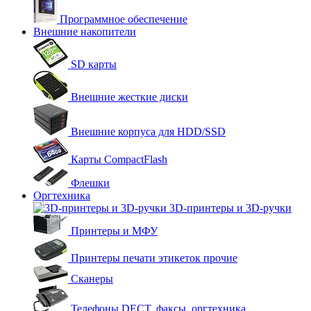
Программное обеспечение
Внешние накопители
SD карты
Внешние жесткие диски
Внешние корпуса для HDD/SSD
Карты CompactFlash
Флешки
Оргтехника
3D-принтеры и 3D-ручки
Принтеры и МФУ
Принтеры печати этикеток прочие
Сканеры
Телефоны DECT, факсы, оргтехника