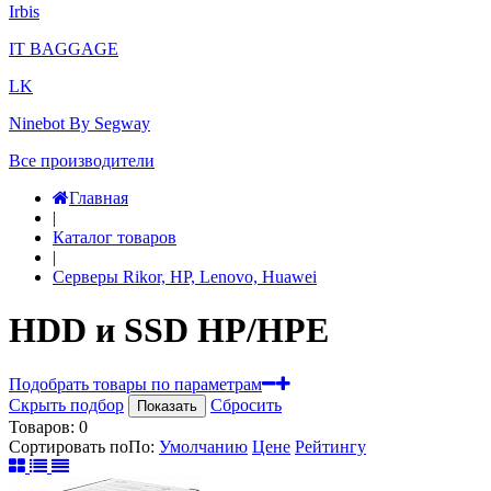
Irbis
IT BAGGAGE
LK
Ninebot By Segway
Все производители
Главная
|
Каталог товаров
|
Серверы Rikor, HP, Lenovo, Huawei
HDD и SSD HP/HPE
Подобрать товары по параметрам
Скрыть подбор
Сбросить
Показать
Товаров:
0
Сортировать по
По
:
Умолчанию
Цене
Рейтингу