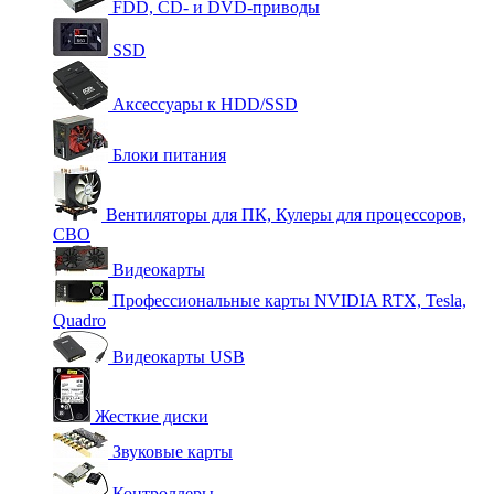
FDD, CD- и DVD-приводы
SSD
Аксессуары к HDD/SSD
Блоки питания
Вентиляторы для ПК, Кулеры для процессоров,
СВО
Видеокарты
Профессиональные карты NVIDIA RTX, Tesla,
Quadro
Видеокарты USB
Жесткие диски
Звуковые карты
Контроллеры