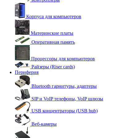
Корпуса для компьютеров
Материнские платы
Оперативная память
Процессоры для компьютеров
Райзеры (Riser cards)
Периферия
Bluetooth гарнитуры, адаптеры
SIP и VoIP телефоны, VoIP шлюзы
USB концентраторы (USB hub)
Веб-камеры