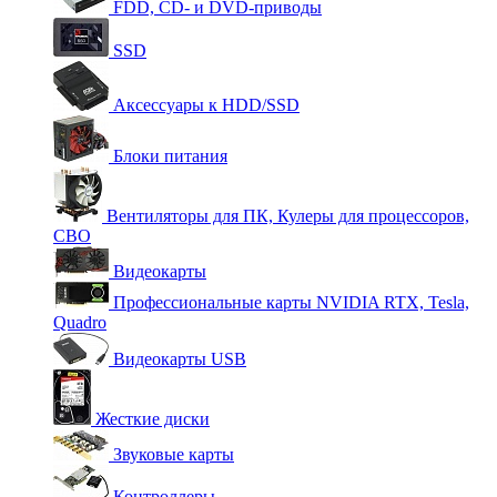
FDD, CD- и DVD-приводы
SSD
Аксессуары к HDD/SSD
Блоки питания
Вентиляторы для ПК, Кулеры для процессоров,
СВО
Видеокарты
Профессиональные карты NVIDIA RTX, Tesla,
Quadro
Видеокарты USB
Жесткие диски
Звуковые карты
Контроллеры