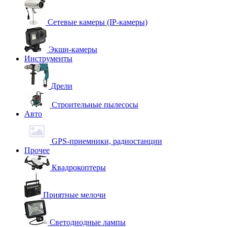
Сетевые камеры (IP-камеры)
Экшн-камеры
Инструменты
Дрели
Строительные пылесосы
Авто
GPS-приемники, радиостанции
Прочее
Квадрокоптеры
Приятные мелочи
Светодиодные лампы