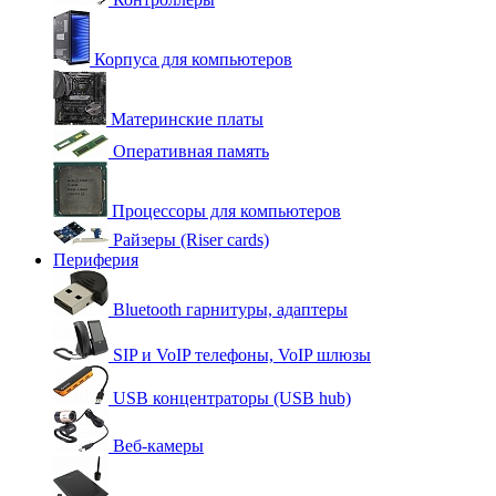
Корпуса для компьютеров
Материнские платы
Оперативная память
Процессоры для компьютеров
Райзеры (Riser cards)
Периферия
Bluetooth гарнитуры, адаптеры
SIP и VoIP телефоны, VoIP шлюзы
USB концентраторы (USB hub)
Веб-камеры