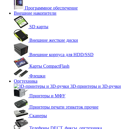
Программное обеспечение
Внешние накопители
SD карты
Внешние жесткие диски
Внешние корпуса для HDD/SSD
Карты CompactFlash
Флешки
Оргтехника
3D-принтеры и 3D-ручки
Принтеры и МФУ
Принтеры печати этикеток прочие
Сканеры
Телефоны DECT, факсы, оргтехника