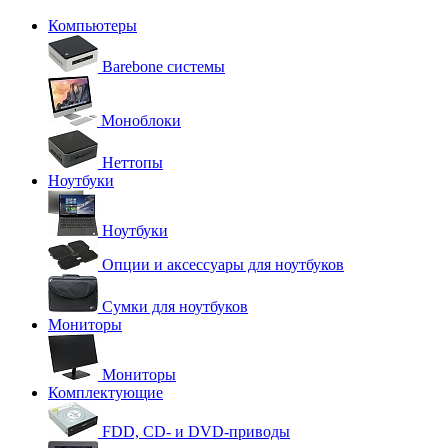
Компьютеры
Barebone системы
Моноблоки
Неттопы
Ноутбуки
Ноутбуки
Опции и аксессуары для ноутбуков
Сумки для ноутбуков
Мониторы
Мониторы
Комплектующие
FDD, CD- и DVD-приводы