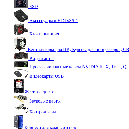
SSD
Аксессуары к HDD/SSD
Блоки питания
Вентиляторы для ПК, Кулеры для процессоров, С
Видеокарты
Профессиональные карты NVIDIA RTX, Tesla, Qu
Видеокарты USB
Жесткие диски
Звуковые карты
Контроллеры
Корпуса для компьютеров