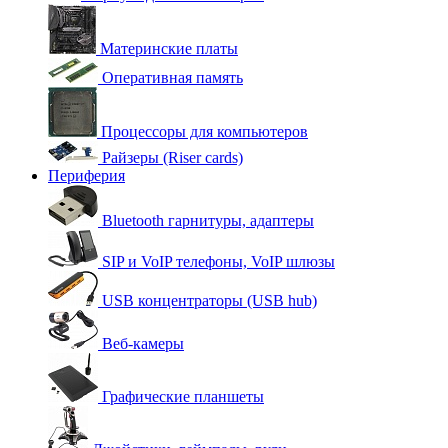
Материнские платы
Оперативная память
Процессоры для компьютеров
Райзеры (Riser cards)
Периферия
Bluetooth гарнитуры, адаптеры
SIP и VoIP телефоны, VoIP шлюзы
USB концентраторы (USB hub)
Веб-камеры
Графические планшеты