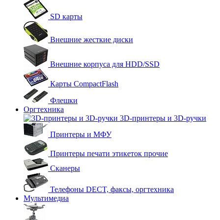
SD карты
Внешние жесткие диски
Внешние корпуса для HDD/SSD
Карты CompactFlash
Флешки
Оргтехника
3D-принтеры и 3D-ручки
Принтеры и МФУ
Принтеры печати этикеток прочие
Сканеры
Телефоны DECT, факсы, оргтехника
Мультимедиа