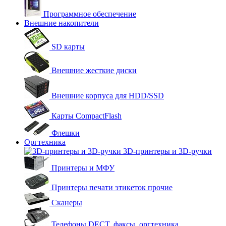
Программное обеспечение
Внешние накопители
SD карты
Внешние жесткие диски
Внешние корпуса для HDD/SSD
Карты CompactFlash
Флешки
Оргтехника
3D-принтеры и 3D-ручки
Принтеры и МФУ
Принтеры печати этикеток прочие
Сканеры
Телефоны DECT, факсы, оргтехника