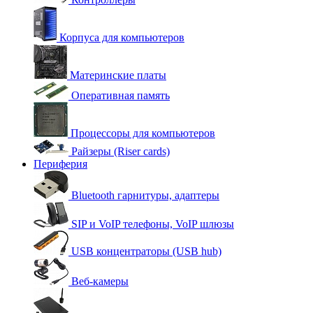
Корпуса для компьютеров
Материнские платы
Оперативная память
Процессоры для компьютеров
Райзеры (Riser cards)
Периферия
Bluetooth гарнитуры, адаптеры
SIP и VoIP телефоны, VoIP шлюзы
USB концентраторы (USB hub)
Веб-камеры