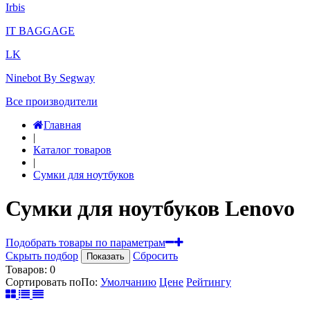
Irbis
IT BAGGAGE
LK
Ninebot By Segway
Все производители
Главная
|
Каталог товаров
|
Сумки для ноутбуков
Сумки для ноутбуков Lenovo
Подобрать товары по параметрам
Скрыть подбор
Сбросить
Показать
Товаров:
0
Сортировать по
По
:
Умолчанию
Цене
Рейтингу