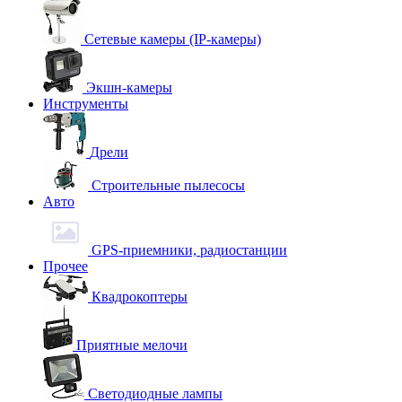
Сетевые камеры (IP-камеры)
Экшн-камеры
Инструменты
Дрели
Строительные пылесосы
Авто
GPS-приемники, радиостанции
Прочее
Квадрокоптеры
Приятные мелочи
Светодиодные лампы