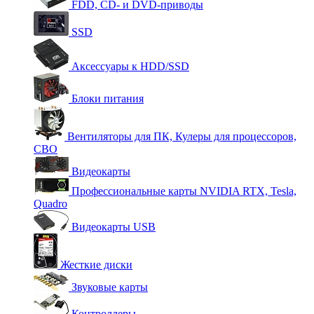
FDD, CD- и DVD-приводы
SSD
Аксессуары к HDD/SSD
Блоки питания
Вентиляторы для ПК, Кулеры для процессоров,
СВО
Видеокарты
Профессиональные карты NVIDIA RTX, Tesla,
Quadro
Видеокарты USB
Жесткие диски
Звуковые карты
Контроллеры