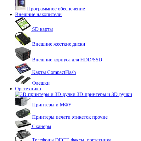
Программное обеспечение
Внешние накопители
SD карты
Внешние жесткие диски
Внешние корпуса для HDD/SSD
Карты CompactFlash
Флешки
Оргтехника
3D-принтеры и 3D-ручки
Принтеры и МФУ
Принтеры печати этикеток прочие
Сканеры
Телефоны DECT, факсы, оргтехника