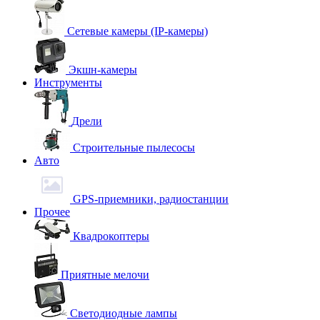
Сетевые камеры (IP-камеры)
Экшн-камеры
Инструменты
Дрели
Строительные пылесосы
Авто
GPS-приемники, радиостанции
Прочее
Квадрокоптеры
Приятные мелочи
Светодиодные лампы