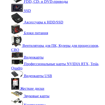
FDD, CD- и DVD-приводы
SSD
Аксессуары к HDD/SSD
Блоки питания
Вентиляторы для ПК, Кулеры для процессоров,
СВО
Видеокарты
Профессиональные карты NVIDIA RTX, Tesla,
Quadro
Видеокарты USB
Жесткие диски
Звуковые карты
Контроллеры