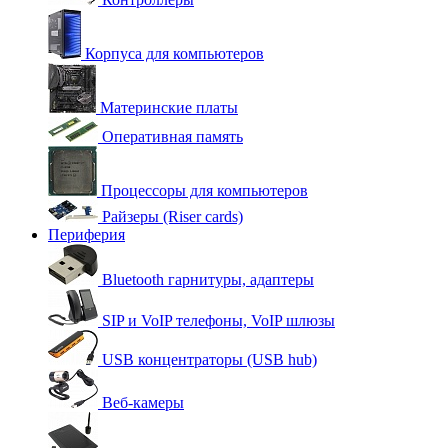
Корпуса для компьютеров
Материнские платы
Оперативная память
Процессоры для компьютеров
Райзеры (Riser cards)
Периферия
Bluetooth гарнитуры, адаптеры
SIP и VoIP телефоны, VoIP шлюзы
USB концентраторы (USB hub)
Веб-камеры