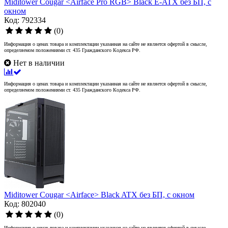
Miditower Cougar <Airface Pro RGB> Black E-ATX без БП, с
окном
Код: 792334
(0)
Информация о ценах товара и комплектации указанная на сайте не является офертой в смысле,
определяемом положениями ст. 435 Гражданского Кодекса РФ.
Нет в наличии
Информация о ценах товара и комплектации указанная на сайте не является офертой в смысле,
определяемом положениями ст. 435 Гражданского Кодекса РФ.
Miditower Cougar <Airface> Black ATX без БП, с окном
Код: 802040
(0)
Информация о ценах товара и комплектации указанная на сайте не является офертой в смысле,