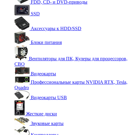
FDD, CD- и DVD-приводы
SSD
Аксессуары к HDD/SSD
Блоки питания
Вентиляторы для ПК, Кулеры для процессоров,
СВО
Видеокарты
Профессиональные карты NVIDIA RTX, Tesla,
Quadro
Видеокарты USB
Жесткие диски
Звуковые карты
Контроллеры