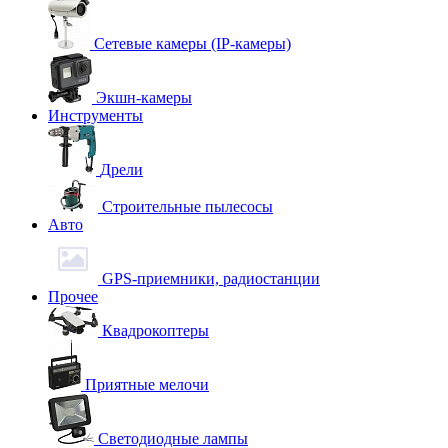
Сетевые камеры (IP-камеры)
Экшн-камеры
Инструменты
Дрели
Строительные пылесосы
Авто
GPS-приемники, радиостанции
Прочее
Квадрокоптеры
Приятные мелочи
Светодиодные лампы