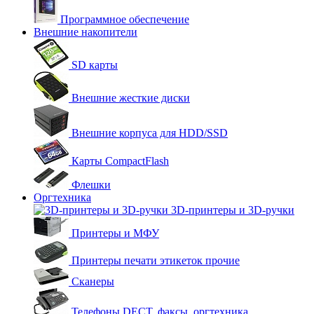
Программное обеспечение
Внешние накопители
SD карты
Внешние жесткие диски
Внешние корпуса для HDD/SSD
Карты CompactFlash
Флешки
Оргтехника
3D-принтеры и 3D-ручки
Принтеры и МФУ
Принтеры печати этикеток прочие
Сканеры
Телефоны DECT, факсы, оргтехника