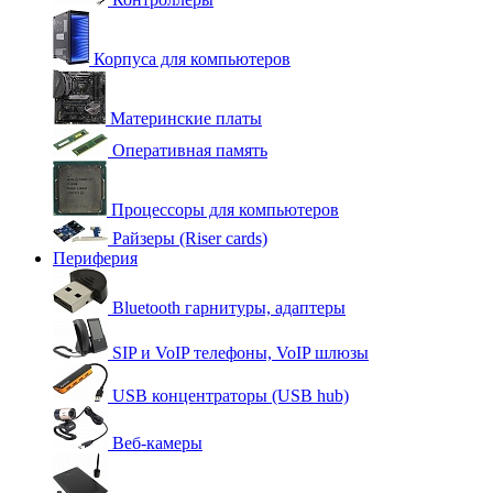
Корпуса для компьютеров
Материнские платы
Оперативная память
Процессоры для компьютеров
Райзеры (Riser cards)
Периферия
Bluetooth гарнитуры, адаптеры
SIP и VoIP телефоны, VoIP шлюзы
USB концентраторы (USB hub)
Веб-камеры