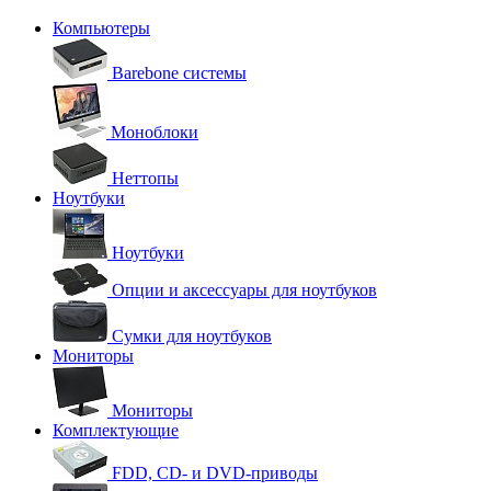
Компьютеры
Barebone системы
Моноблоки
Неттопы
Ноутбуки
Ноутбуки
Опции и аксессуары для ноутбуков
Сумки для ноутбуков
Мониторы
Мониторы
Комплектующие
FDD, CD- и DVD-приводы