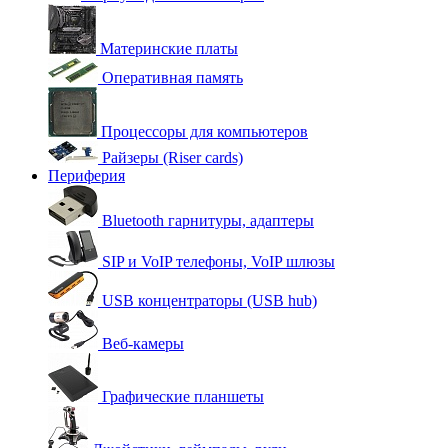
Материнские платы
Оперативная память
Процессоры для компьютеров
Райзеры (Riser cards)
Периферия
Bluetooth гарнитуры, адаптеры
SIP и VoIP телефоны, VoIP шлюзы
USB концентраторы (USB hub)
Веб-камеры
Графические планшеты