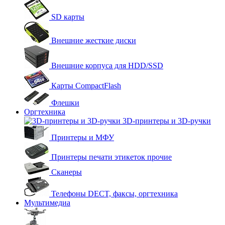
SD карты
Внешние жесткие диски
Внешние корпуса для HDD/SSD
Карты CompactFlash
Флешки
Оргтехника
3D-принтеры и 3D-ручки
Принтеры и МФУ
Принтеры печати этикеток прочие
Сканеры
Телефоны DECT, факсы, оргтехника
Мультимедиа