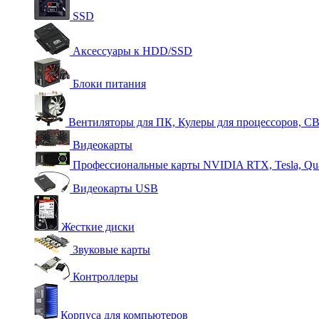
SSD
Аксессуары к HDD/SSD
Блоки питания
Вентиляторы для ПК, Кулеры для процессоров, С
Видеокарты
Профессиональные карты NVIDIA RTX, Tesla, Qu
Видеокарты USB
Жесткие диски
Звуковые карты
Контроллеры
Корпуса для компьютеров